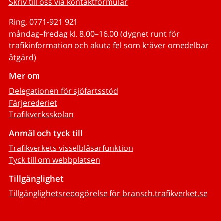
Skriv till oss via kontaktformulär
Ring, 0771-921 921
måndag–fredag kl. 8.00–16.00 (dygnet runt för
trafikinformation och akuta fel som kräver omedelbar
åtgärd)
Mer om
Delegationen för sjöfartsstöd
Färjerederiet
Trafikverksskolan
Anmäl och tyck till
Trafikverkets visselblåsarfunktion
Tyck till om webbplatsen
Tillgänglighet
Tillgänglighetsredogörelse för bransch.trafikverket.se