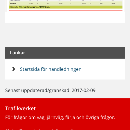
Länkar
Startsida för handledningen
Senast uppdaterad/granskad: 2017-02-09
Trafikverket
För frågor om väg, järnväg, färja och övriga frågor.