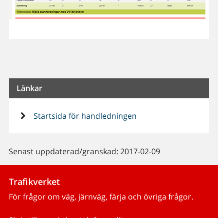
Länkar
Startsida för handledningen
Senast uppdaterad/granskad: 2017-02-09
Trafikverket
För frågor om väg, järnväg, färja och övriga frågor.