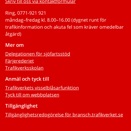
Skriv till oss via kontaktformulär
Ring, 0771-921 921
måndag–fredag kl. 8.00–16.00 (dygnet runt för
trafikinformation och akuta fel som kräver omedelbar
åtgärd)
Mer om
Delegationen för sjöfartsstöd
Färjerederiet
Trafikverksskolan
Anmäl och tyck till
Trafikverkets visselblåsarfunktion
Tyck till om webbplatsen
Tillgänglighet
Tillgänglighetsredogörelse för bransch.trafikverket.se