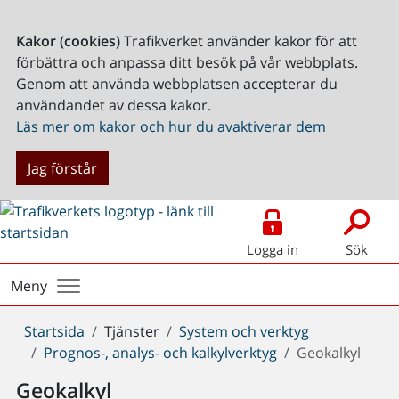
Kakor (cookies)
Trafikverket använder kakor för att
förbättra och anpassa ditt besök på vår webbplats.
Genom att använda webbplatsen accepterar du
användandet av dessa kakor.
Läs mer om kakor och hur du avaktiverar dem
Jag förstår
Logga in
Sök
Meny
Du
Startsida
Tjänster
System och verktyg
är
Prognos-, analys- och kalkylverktyg
Geokalkyl
här:
Geokalkyl