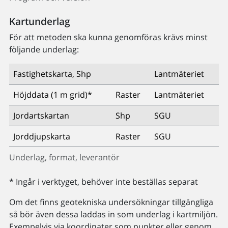
Kartunderlag
För att metoden ska kunna genomföras krävs minst
följande underlag:
Fastighetskarta, Shp
Lantmäteriet
Höjddata (1 m grid)*
Raster
Lantmäteriet
Jordartskartan
Shp
SGU
Jorddjupskarta
Raster
SGU
Underlag, format, leverantör
* Ingår i verktyget, behöver inte beställas separat
Om det finns geotekniska undersökningar tillgängliga
så bör även dessa laddas in som underlag i kartmiljön.
Exempelvis via koordinater som punkter eller genom