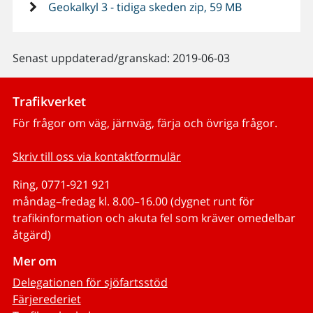
Geokalkyl 3 - tidiga skeden zip, 59 MB
Senast uppdaterad/granskad: 2019-06-03
Trafikverket
För frågor om väg, järnväg, färja och övriga frågor.
Skriv till oss via kontaktformulär
Ring, 0771-921 921
måndag–fredag kl. 8.00–16.00 (dygnet runt för
trafikinformation och akuta fel som kräver omedelbar
åtgärd)
Mer om
Delegationen för sjöfartsstöd
Färjerederiet