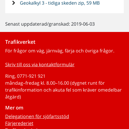
Geokalkyl 3 - tidiga skeden zip, 59 MB
Senast uppdaterad/granskad: 2019-06-03
Trafikverket
För frågor om väg, järnväg, färja och övriga frågor.
Skriv till oss via kontaktformulär
Ring, 0771-921 921
måndag–fredag kl. 8.00–16.00 (dygnet runt för
trafikinformation och akuta fel som kräver omedelbar
åtgärd)
Mer om
Delegationen för sjöfartsstöd
Färjerederiet