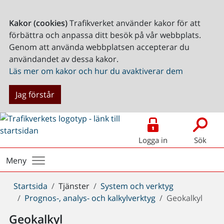
Kakor (cookies)
Trafikverket använder kakor för att
förbättra och anpassa ditt besök på vår webbplats.
Genom att använda webbplatsen accepterar du
användandet av dessa kakor.
Läs mer om kakor och hur du avaktiverar dem
Jag förstår
Logga in
Sök
Meny
Du
Startsida
Tjänster
System och verktyg
är
Prognos-, analys- och kalkylverktyg
Geokalkyl
här:
Geokalkyl