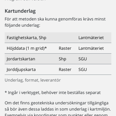
Kartunderlag
För att metoden ska kunna genomföras krävs minst
följande underlag:
Fastighetskarta, Shp
Lantmäteriet
Höjddata (1 m grid)*
Raster
Lantmäteriet
Jordartskartan
Shp
SGU
Jorddjupskarta
Raster
SGU
Underlag, format, leverantör
* Ingår i verktyget, behöver inte beställas separat
Om det finns geotekniska undersökningar tillgängliga
så bör även dessa laddas in som underlag i kartmiljön.
Exempelvis via koordinater som punkter eller genom