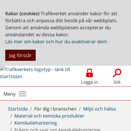
Kakor (cookies)
Trafikverket använder kakor för att
förbättra och anpassa ditt besök på vår webbplats.
Genom att använda webbplatsen accepterar du
användandet av dessa kakor.
Läs mer om kakor och hur du avaktiverar dem
Jag förstår
Logga in
Sök
Meny
Du
Startsida
För dig i branschen
Miljö och hälsa
är
Material och kemiska produkter
här:
Kemikaliehantering
Frågor och svar om kemikaliehantering