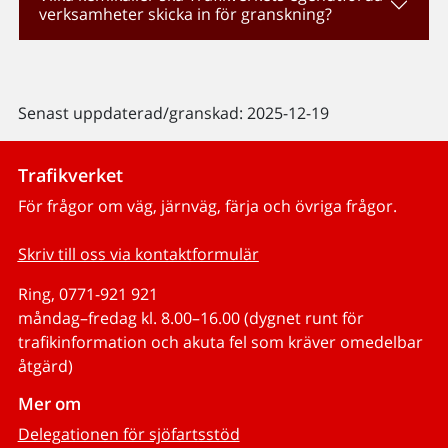
verksamheter skicka in för granskning?
Senast uppdaterad/granskad: 2025-12-19
Trafikverket
För frågor om väg, järnväg, färja och övriga frågor.
Skriv till oss via kontaktformulär
Ring, 0771-921 921
måndag–fredag kl. 8.00–16.00 (dygnet runt för
trafikinformation och akuta fel som kräver omedelbar
åtgärd)
Mer om
Delegationen för sjöfartsstöd