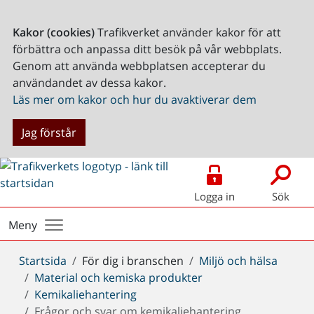
Kakor (cookies)
Trafikverket använder kakor för att
förbättra och anpassa ditt besök på vår webbplats.
Genom att använda webbplatsen accepterar du
användandet av dessa kakor.
Läs mer om kakor och hur du avaktiverar dem
Jag förstår
Logga in
Sök
Meny
Du
Startsida
För dig i branschen
Miljö och hälsa
är
Material och kemiska produkter
här:
Kemikaliehantering
Frågor och svar om kemikaliehantering