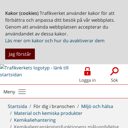
Kakor (cookies)
Trafikverket använder kakor för att
förbättra och anpassa ditt besök på vår webbplats.
Genom att använda webbplatsen accepterar du
användandet av dessa kakor.
Läs mer om kakor och hur du avaktiverar dem
Jag förstår
Logga in
Sök
Meny
Du
Startsida
För dig i branschen
Miljö och hälsa
är
Material och kemiska produkter
här:
Kemikaliehantering
Kemikaliegranskningsfunktionens måluppfyllelse