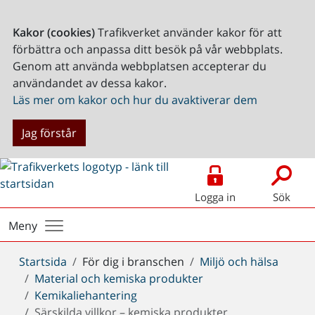
Kakor (cookies)
Trafikverket använder kakor för att
förbättra och anpassa ditt besök på vår webbplats.
Genom att använda webbplatsen accepterar du
användandet av dessa kakor.
Läs mer om kakor och hur du avaktiverar dem
Jag förstår
Logga in
Sök
Meny
Du
Startsida
För dig i branschen
Miljö och hälsa
är
Material och kemiska produkter
här:
Kemikaliehantering
Särskilda villkor – kemiska produkter