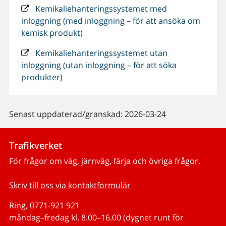
Kemikaliehanteringssystemet med
inloggning (med inloggning – för att ansöka om
kemisk produkt)
Kemikaliehanteringssystemet utan
inloggning (utan inloggning – för att söka
produkter)
Senast uppdaterad/granskad: 2026-03-24
Trafikverket
För frågor om väg, järnväg, färja och övriga frågor.
Skriv till oss via kontaktformulär
Ring, 0771-921 921
måndag–fredag kl. 8.00–16.00 (dygnet runt för