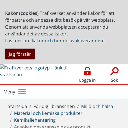
Kakor (cookies)
Trafikverket använder kakor för att
förbättra och anpassa ditt besök på vår webbplats.
Genom att använda webbplatsen accepterar du
användandet av dessa kakor.
Läs mer om kakor och hur du avaktiverar dem
Jag förstår
Logga in
Sök
Meny
Du
Startsida
För dig i branschen
Miljö och hälsa
är
Material och kemiska produkter
här:
Kemikaliehantering
Ansökan om granskning av produkt