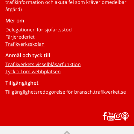
trafikinformation och akuta fel som kräver omedelbar
åtgärd)
Mer om
Delegationen för sjöfartsstöd
Färjerederiet
Trafikverksskolan
Anmäl och tyck till
Trafikverkets visselblåsarfunktion
Tyck till om webbplatsen
Tillgänglighet
Tillgänglighetsredogörelse för bransch.trafikverket.se
Facebook
YouTub
Inst
P
Till sidans topp