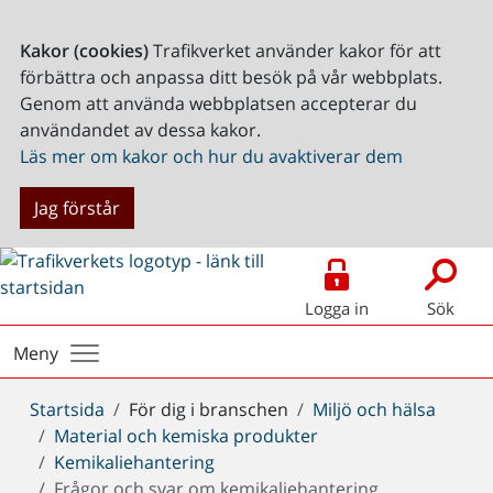
Kakor (cookies)
Trafikverket använder kakor för att
förbättra och anpassa ditt besök på vår webbplats.
Genom att använda webbplatsen accepterar du
användandet av dessa kakor.
Läs mer om kakor och hur du avaktiverar dem
Jag förstår
Logga in
Sök
Meny
Du
Startsida
För dig i branschen
Miljö och hälsa
är
Material och kemiska produkter
här:
Kemikaliehantering
Frågor och svar om kemikaliehantering