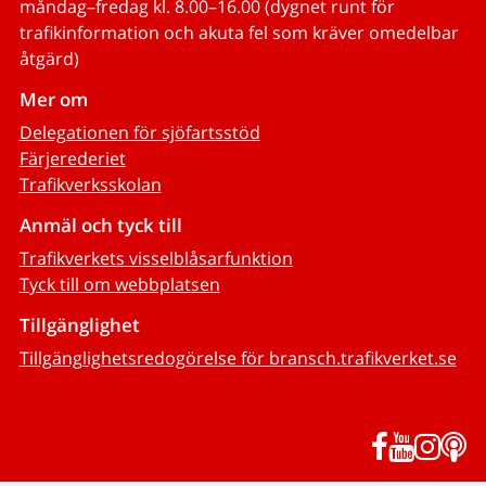
måndag–fredag kl. 8.00–16.00 (dygnet runt för
trafikinformation och akuta fel som kräver omedelbar
åtgärd)
Mer om
Delegationen för sjöfartsstöd
Färjerederiet
Trafikverksskolan
Anmäl och tyck till
Trafikverkets visselblåsarfunktion
Tyck till om webbplatsen
Tillgänglighet
Tillgänglighetsredogörelse för bransch.trafikverket.se
Facebook
YouTub
Inst
P