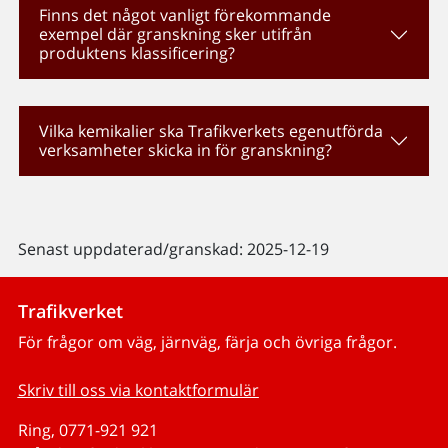
Finns det något vanligt förekommande
exempel där granskning sker utifrån
produktens klassificering?
Vilka kemikalier ska Trafikverkets egenutförda
verksamheter skicka in för granskning?
Senast uppdaterad/granskad: 2025-12-19
Trafikverket
För frågor om väg, järnväg, färja och övriga frågor.
Skriv till oss via kontaktformulär
Ring, 0771-921 921