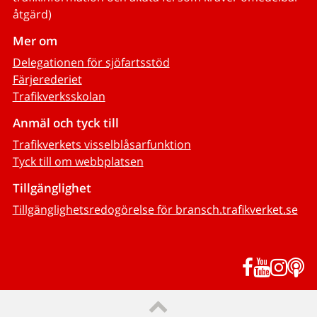
åtgärd)
Mer om
Delegationen för sjöfartsstöd
Färjerederiet
Trafikverksskolan
Anmäl och tyck till
Trafikverkets visselblåsarfunktion
Tyck till om webbplatsen
Tillgänglighet
Tillgänglighetsredogörelse för bransch.trafikverket.se
Facebook
YouTub
Inst
P
Till sidans topp