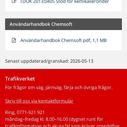
TDOK 2013:0405 Stöd för kemikalieronder
Användarhandbok Chemsoft
Användarhandbok Chemsoft pdf, 1,1 MB
Senast uppdaterad/granskad: 2026-05-13
Trafikverket
För frågor om väg, järnväg, färja och övriga frågor.
Skriv till oss via kontaktformulär
Ring, 0771-921 921
måndag–fredag kl. 8.00–16.00 (dygnet runt för
trafikinformation och akuta fel som kräver omedelbar