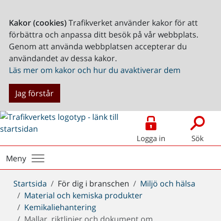
Kakor (cookies)
Trafikverket använder kakor för att
förbättra och anpassa ditt besök på vår webbplats.
Genom att använda webbplatsen accepterar du
användandet av dessa kakor.
Läs mer om kakor och hur du avaktiverar dem
Jag förstår
Logga in
Sök
Meny
Du
Startsida
För dig i branschen
Miljö och hälsa
är
Material och kemiska produkter
här:
Kemikaliehantering
Mallar, riktlinjer och dokument om