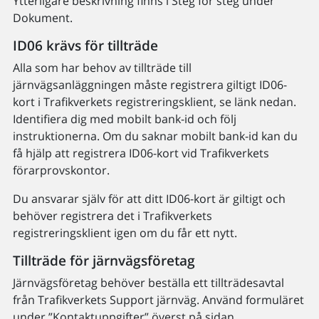
Ytterligare beskrivning finns i Steg för steg under
Dokument.
ID06 krävs för tillträde
Alla som har behov av tillträde till
järnvägsanläggningen måste registrera giltigt ID06-
kort i Trafikverkets registreringsklient, se länk nedan.
Identifiera dig med mobilt bank-id och följ
instruktionerna. Om du saknar mobilt bank-id kan du
få hjälp att registrera ID06-kort vid Trafikverkets
förarprovskontor.
Du ansvarar själv för att ditt ID06-kort är giltigt och
behöver registrera det i Trafikverkets
registreringsklient igen om du får ett nytt.
Tillträde för järnvägsföretag
Järnvägsföretag behöver beställa ett tillträdesavtal
från Trafikverkets Support järnväg. Använd formuläret
under ”Kontaktuppgifter” överst på sidan.