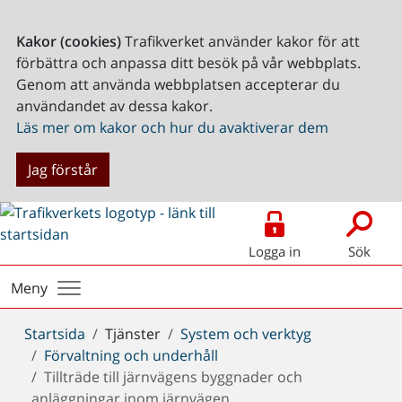
Kakor (cookies)
Trafikverket använder kakor för att
förbättra och anpassa ditt besök på vår webbplats.
Genom att använda webbplatsen accepterar du
användandet av dessa kakor.
Läs mer om kakor och hur du avaktiverar dem
Jag förstår
Logga in
Sök
Meny
Du
Startsida
Tjänster
System och verktyg
är
Förvaltning och underhåll
här:
Tillträde till järnvägens byggnader och
anläggningar inom järnvägen