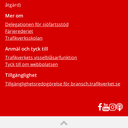
åtgärd)
Mer om
Delegationen för sjöfartsstöd
Färjerederiet
Trafikverksskolan
Anmäl och tyck till
Trafikverkets visselblåsarfunktion
Tyck till om webbplatsen
Tillgänglighet
Tillgänglighetsredogörelse för bransch.trafikverket.se
Facebook
YouTub
Inst
P
Till sidans topp