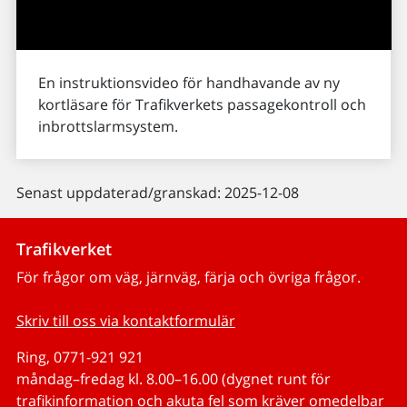
En instruktionsvideo för handhavande av ny
kortläsare för Trafikverkets passagekontroll och
inbrottslarmsystem.
Senast uppdaterad/granskad: 2025-12-08
Trafikverket
För frågor om väg, järnväg, färja och övriga frågor.
Skriv till oss via kontaktformulär
Ring, 0771-921 921
måndag–fredag kl. 8.00–16.00 (dygnet runt för
trafikinformation och akuta fel som kräver omedelbar