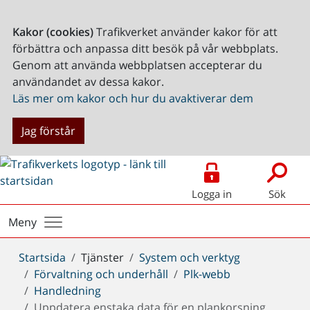
Kakor (cookies)
Trafikverket använder kakor för att
förbättra och anpassa ditt besök på vår webbplats.
Genom att använda webbplatsen accepterar du
användandet av dessa kakor.
Läs mer om kakor och hur du avaktiverar dem
Jag förstår
Logga in
Sök
Meny
Du
Startsida
Tjänster
System och verktyg
är
Förvaltning och underhåll
Plk-webb
här:
Handledning
Uppdatera enstaka data för en plankorsning