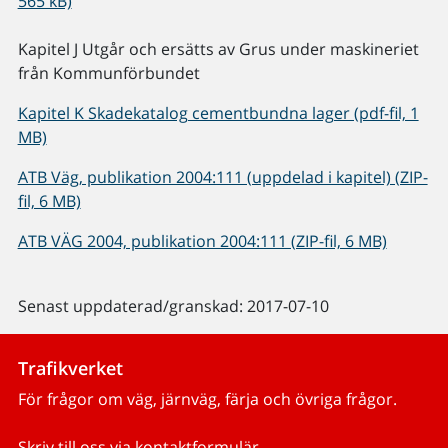
565 kB)
Kapitel J Utgår och ersätts av Grus under maskineriet
från Kommunförbundet
Kapitel K Skadekatalog cementbundna lager (pdf-fil, 1
MB)
ATB Väg, publikation 2004:111 (uppdelad i kapitel) (ZIP-
fil, 6 MB)
ATB VÄG 2004, publikation 2004:111 (ZIP-fil, 6 MB)
Senast uppdaterad/granskad: 2017-07-10
Trafikverket
För frågor om väg, järnväg, färja och övriga frågor.
Skriv till oss via kontaktformulär