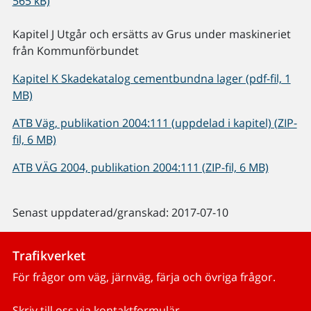
565 kB)
Kapitel J Utgår och ersätts av Grus under maskineriet
från Kommunförbundet
Kapitel K Skadekatalog cementbundna lager (pdf-fil, 1
MB)
ATB Väg, publikation 2004:111 (uppdelad i kapitel) (ZIP-
fil, 6 MB)
ATB VÄG 2004, publikation 2004:111 (ZIP-fil, 6 MB)
Senast uppdaterad/granskad: 2017-07-10
Trafikverket
För frågor om väg, järnväg, färja och övriga frågor.
Skriv till oss via kontaktformulär