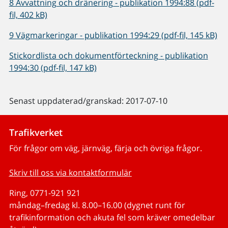
8 Avvattning och dränering - publikation 1994:88 (pdf-
fil, 402 kB)
9 Vägmarkeringar - publikation 1994:29 (pdf-fil, 145 kB)
Stickordlista och dokumentförteckning - publikation
1994:30 (pdf-fil, 147 kB)
Senast uppdaterad/granskad: 2017-07-10
Trafikverket
För frågor om väg, järnväg, färja och övriga frågor.
Skriv till oss via kontaktformulär
Ring, 0771-921 921
måndag–fredag kl. 8.00–16.00 (dygnet runt för
trafikinformation och akuta fel som kräver omedelbar