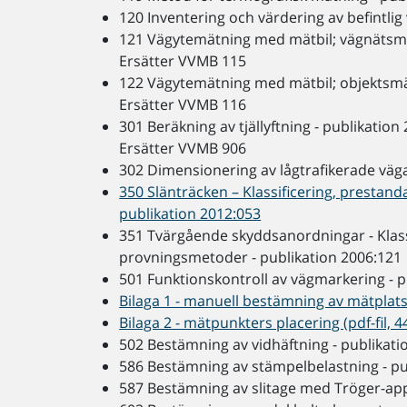
120 Inventering och värdering av befintlig
121 Vägytemätning med mätbil; vägnätsmä
Ersätter VVMB 115
122 Vägytemätning med mätbil; objektsmät
Ersätter VVMB 116
301 Beräkning av tjällyftning - publikation
Ersätter VVMB 906
302 Dimensionering av lågtrafikerade väga
350 Slänträcken – Klassificering, prestan
publikation 2012:053
351 Tvärgående skyddsanordningar - Klassi
provningsmetoder - publikation 2006:121
501 Funktionskontroll av vägmarkering - p
Bilaga 1 - manuell bestämning av mätplatse
Bilaga 2 - mätpunkters placering (pdf-fil, 4
502 Bestämning av vidhäftning - publikati
586 Bestämning av stämpelbelastning - pu
587 Bestämning av slitage med Tröger-app