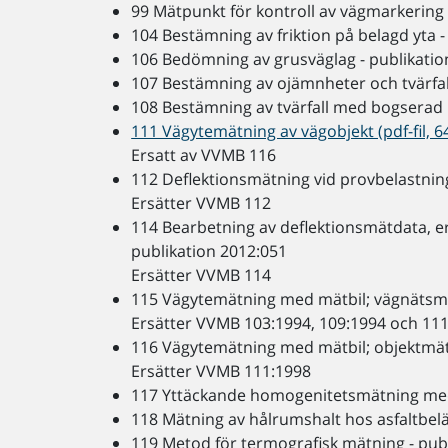
99 Mätpunkt för kontroll av vägmarkering 
104 Bestämning av friktion på belagd yta -
106 Bedömning av grusväglag - publikatio
107 Bestämning av ojämnheter och tvärfall
108 Bestämning av tvärfall med bogserad 
111 Vägytemätning av vägobjekt (pdf-fil, 6
Ersatt av VVMB 116
112 Deflektionsmätning vid provbelastning
Ersätter VVMB 112
114 Bearbetning av deflektionsmätdata, e
publikation 2012:051
Ersätter VVMB 114
115 Vägytemätning med mätbil; vägnätsmä
Ersätter VVMB 103:1994, 109:1994 och 11
116 Vägytemätning med mätbil; objektmätn
Ersätter VVMB 111:1998
117 Yttäckande homogenitetsmätning med
118 Mätning av hålrumshalt hos asfaltbel
119 Metod för termografisk mätning - pub