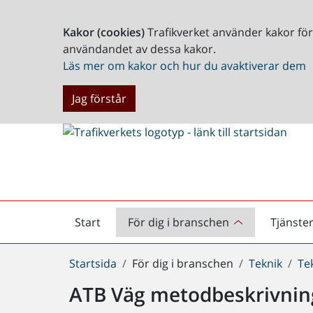
Kakor (cookies)
Trafikverket använder kakor fö
användandet av dessa kakor.
Läs mer om kakor och hur du avaktiverar dem
Jag förstår
Start
För dig i branschen
Tjänste
Startsida
Du
Startsida
För dig i branschen
Teknik
Te
är
ATB Väg metodbeskrivnin
här: