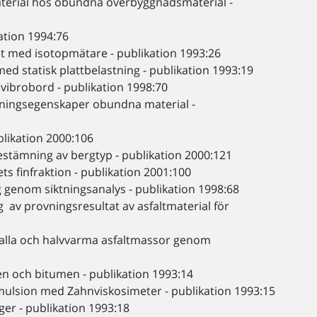
aterial hos obundna överbyggnadsmaterial -
ation 1994:76
t med isotopmätare - publikation 1993:26
d statisk plattbelastning - publikation 1993:19
ibrobord - publikation 1998:70
ningsegenskaper obundna material -
likation 2000:106
stämning av bergtyp - publikation 2000:121
s finfraktion - publikation 2001:100
 genom siktningsanalys - publikation 1998:68
av provningsresultat av asfaltmaterial för
kalla och halvvarma asfaltmassor genom
sten och bitumen - publikation 1993:14
nemulsion med Zahnviskosimeter - publikation 1993:15
er - publikation 1993:18