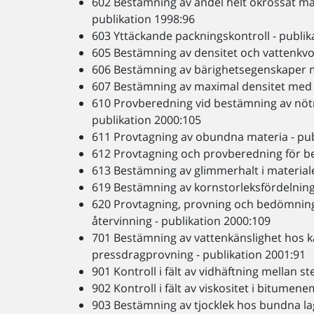
602 Bestämning av andel helt okrossat m
publikation 1998:96
603 Yttäckande packningskontroll - publik
605 Bestämning av densitet och vattenkvo
606 Bestämning av bärighetsegenskaper me
607 Bestämning av maximal densitet med v
610 Provberedning vid bestämning av nöt
publikation 2000:105
611 Provtagning av obundna materia - pub
612 Provtagning och provberedning för be
613 Bestämning av glimmerhalt i materialet
619 Bestämning av kornstorleksfördelning
620 Provtagning, provning och bedömning 
återvinning - publikation 2000:109
701 Bestämning av vattenkänslighet hos 
pressdragprovning - publikation 2001:91
901 Kontroll i fält av vidhäftning mellan 
902 Kontroll i fält av viskositet i bitume
903 Bestämning av tjocklek hos bundna lag