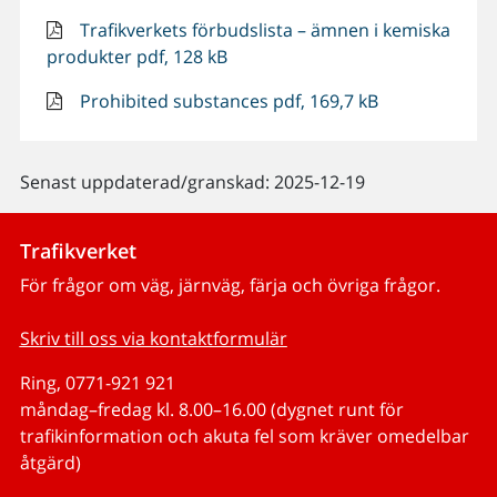
Trafikverkets förbudslista – ämnen i kemiska
produkter pdf, 128 kB
Prohibited substances pdf, 169,7 kB
Senast uppdaterad/granskad: 2025-12-19
Trafikverket
För frågor om väg, järnväg, färja och övriga frågor.
Skriv till oss via kontaktformulär
Ring, 0771-921 921
måndag–fredag kl. 8.00–16.00 (dygnet runt för
trafikinformation och akuta fel som kräver omedelbar
åtgärd)