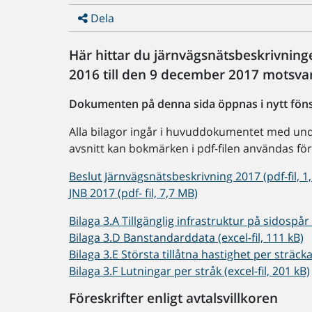
Dela
Här hittar du järnvägsnätsbeskrivnin
2016 till den 9 december 2017 motsva
Dokumenten på denna sida öppnas i nytt föns
Alla bilagor ingår i huvuddokumentet med undan
avsnitt kan bokmärken i pdf-filen användas fö
Beslut Järnvägsnätsbeskrivning 2017 (pdf-fil, 1
JNB 2017 (pdf- fil, 7,7 MB)
Bilaga 3.A Tillgänglig infrastruktur på sidospår (
Bilaga 3.D Banstandarddata (excel-fil, 111 kB)
Bilaga 3.E Största tillåtna hastighet per sträcka 
Bilaga 3.F Lutningar per stråk (excel-fil, 201 kB)
Föreskrifter enligt avtalsvillkoren