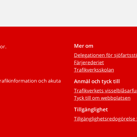
Mer om
or.
Delegationen för sjöfartss
Färjerederiet
Trafikverksskolan
trafikinformation och akuta
Anmäl och tyck till
Trafikverkets visselblåsarf
Tyck till om webbplatsen
Tillgänglighet
Tillgänglighetsredogörelse 