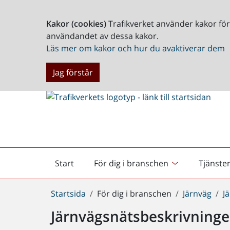
Kakor (cookies)
Trafikverket använder kakor fö
användandet av dessa kakor.
Läs mer om kakor och hur du avaktiverar dem
Jag förstår
Start
För dig i branschen
Tjänste
Startsida
Du
Startsida
För dig i branschen
Järnväg
J
är
Järnvägsnätsbeskrivning
här: