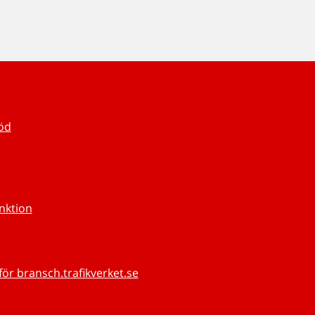
töd
unktion
för bransch.trafikverket.se