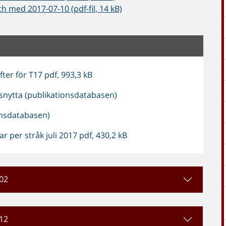
h med 2017-07-10 (pdf-fil, 14 kB)
fter för T17 pdf, 993,3 kB
snytta (publikationsdatabasen)
onsdatabasen)
 per stråk juli 2017 pdf, 430,2 kB
-02
-12