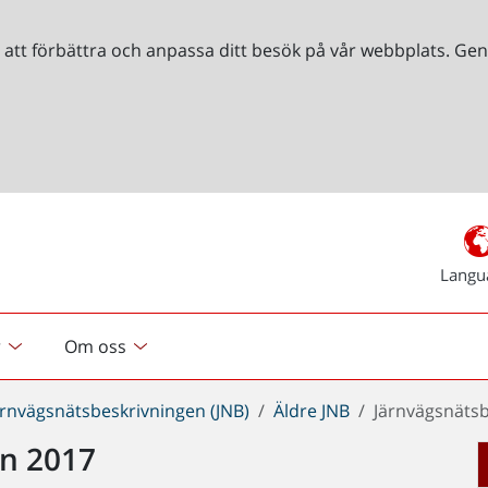
r att förbättra och anpassa ditt besök på vår webbplats. 
Langu
r
Om oss
ärnvägsnätsbeskrivningen (JNB)
Äldre JNB
Järnvägsnäts
en 2017