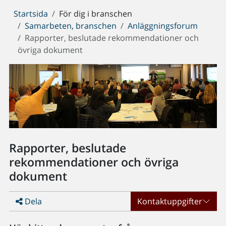
Du
Startsida
För dig i branschen
är
Samarbeten, branschen
Anläggningsforum
här:
Rapporter, beslutade rekommendationer och
övriga dokument
Rapporter, beslutade
rekommendationer och övriga
dokument
Dela
Kontaktuppgifter