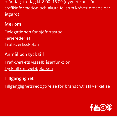
måndag–fredag kl. 8.00–16.00 (dygnet runt för
trafikinformation och akuta fel som kräver omedelbar
åtgärd)
Mer om
Delegationen för sjöfartsstöd
Färjerederiet
Trafikverksskolan
Anmäl och tyck till
Trafikverkets visselblåsarfunktion
Tyck till om webbplatsen
Tillgänglighet
Tillgänglighetsredogörelse för bransch.trafikverket.se
Facebook
YouTub
Inst
P