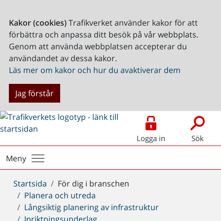
Kakor (cookies)
Trafikverket använder kakor för att
förbättra och anpassa ditt besök på vår webbplats.
Genom att använda webbplatsen accepterar du
användandet av dessa kakor.
Läs mer om kakor och hur du avaktiverar dem
Jag förstår
Logga in
Sök
Meny
Du
Startsida
För dig i branschen
är
Planera och utreda
här:
Långsiktig planering av infrastruktur
Inriktningsunderlag