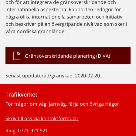
och för att integrera de gränsöverskridande och
internationella aspekterna. Rapporten redogör för
några olika internationella samarbeten och initiativ
och beskriver på en övergripande nivå vad som sker i
våra nordiska grannländer.
Gränsöverskridande planering (DIVA)
Senast uppdaterad/granskad: 2020-02-20
Trafikverket
För frågor om väg, järnväg, färja och övriga frågor.
Skriv till oss via kontaktformulär
Ring, 0771-921 921