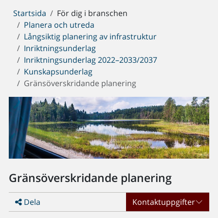
Du
Startsida
För dig i branschen
är
Planera och utreda
här:
Långsiktig planering av infrastruktur
Inriktningsunderlag
Inriktningsunderlag 2022–2033/2037
Kunskapsunderlag
Gränsöverskridande planering
Gränsöverskridande planering
Dela
Kontaktuppgifter