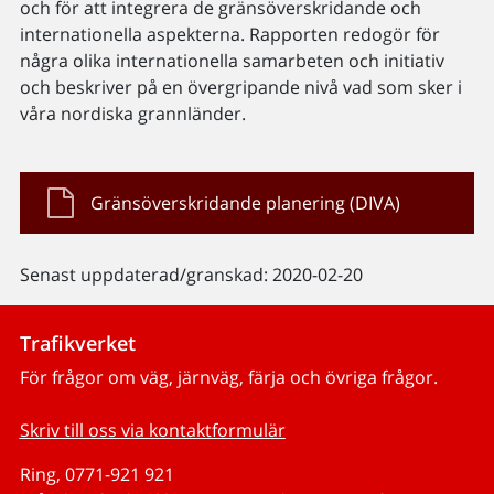
och för att integrera de gränsöverskridande och
internationella aspekterna. Rapporten redogör för
några olika internationella samarbeten och initiativ
och beskriver på en övergripande nivå vad som sker i
våra nordiska grannländer.
Gränsöverskridande planering (DIVA)
Senast uppdaterad/granskad: 2020-02-20
Trafikverket
För frågor om väg, järnväg, färja och övriga frågor.
Skriv till oss via kontaktformulär
Ring, 0771-921 921