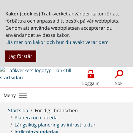
Kakor (cookies)
Trafikverket använder kakor för att
förbättra och anpassa ditt besök på vår webbplats.
Genom att använda webbplatsen accepterar du
användandet av dessa kakor.
Läs mer om kakor och hur du avaktiverar dem
Jag förstår
Logga in
Sök
Meny
Du
Startsida
För dig i branschen
är
Planera och utreda
här:
Långsiktig planering av infrastruktur
Inriktningsunderlag