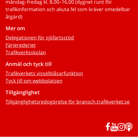
måndag–fredag kl. 8.00–16.00 (dygnet runt för
trafikinformation och akuta fel som kräver omedelbar
åtgärd)
Mer om
Delegationen för sjöfartsstöd
Färjerederiet
Trafikverksskolan
Anmäl och tyck till
Trafikverkets visselblåsarfunktion
Tyck till om webbplatsen
Tillgänglighet
Tillgänglighetsredogörelse för bransch.trafikverket.se
Facebook
YouTub
Inst
P