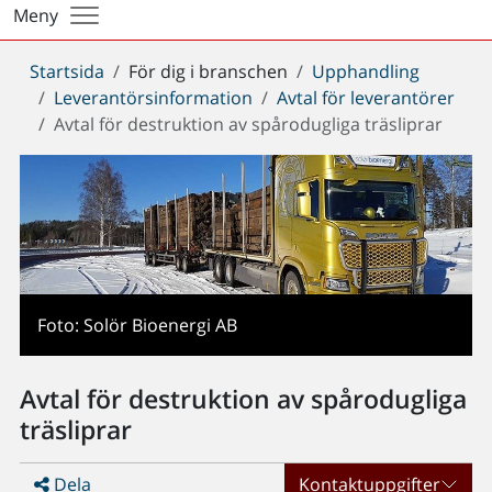
Meny
Du
Startsida
För dig i branschen
Upphandling
är
Leverantörsinformation
Avtal för leverantörer
här:
Avtal för destruktion av spårodugliga träsliprar
Foto: Solör Bioenergi AB
Avtal för destruktion av spårodugliga
träsliprar
Dela
Kontaktuppgifter