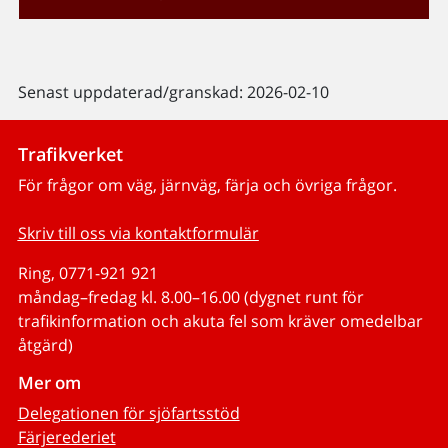
Senast uppdaterad/granskad: 2026-02-10
Trafikverket
För frågor om väg, järnväg, färja och övriga frågor.
Skriv till oss via kontaktformulär
Ring, 0771-921 921
måndag–fredag kl. 8.00–16.00 (dygnet runt för
trafikinformation och akuta fel som kräver omedelbar
åtgärd)
Mer om
Delegationen för sjöfartsstöd
Färjerederiet