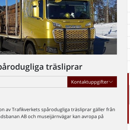
pårodugliga träsliprar
Kontaktuppgifter
n av Trafikverkets spårodugliga träsliprar gäller från
landsbanan AB och museijärnvägar kan avropa på