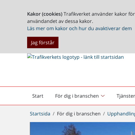
Kakor (cookies)
Trafikverket använder kakor fö
användandet av dessa kakor.
Läs mer om kakor och hur du avaktiverar dem
Jag förstår
Start
För dig i branschen
Tjänste
Startsida
Du
Startsida
För dig i branschen
Upphandlin
är
här: