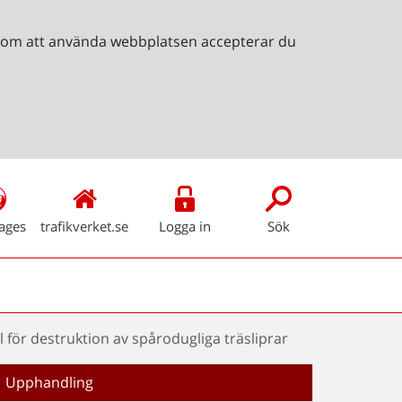
Genom att använda webbplatsen accepterar du
ages
trafikverket.se
Logga in
Sök
l för destruktion av spårodugliga träsliprar
Upphandling