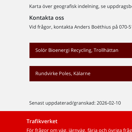
Karta över geografisk indelning, se uppdragsb
Kontakta oss
Vid frågor, kontakta Anders Boëthius på 070-514
Solör Bioenergi Recycling, Trollhättan
Rundvirke Poles, Kälarne
Senast uppdaterad/granskad: 2026-02-10
Trafikverket
För frågor om väg, järnväg, färja och övriga fråg