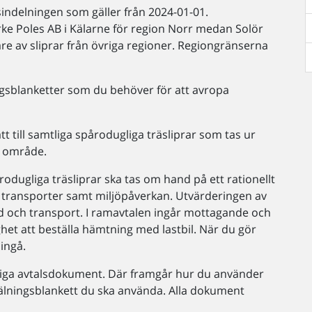
sindelningen som gäller från 2024-01-01.
ke Poles AB i Kälarne för region Norr medan Solör
are av sliprar från övriga regioner. Regiongränserna
sblanketter som du behöver för att avropa
 till samtliga spårodugliga träsliprar som tas ur
kt område.
rodugliga träsliprar ska tas om hand på ett rationellt
e transporter samt miljöpåverkan. Utvärderingen av
d och transport. I ramavtalen ingår mottagande och
ghet att beställa hämtning med lastbil. När du gör
ingå.
liga avtalsdokument. Där framgår hur du använder
nmälningsblankett du ska använda. Alla dokument