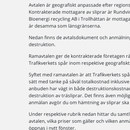
Avtalen är geografiskt anpassade efter region
Kontrakterade mottagare av sliprar är Rundvir
Bioenergi recycling AB i Trollhättan är mottag
är desamma som länsgränserna.
Nedan finns de avtalsdokument och anmälning
destruktion.
Ramavtalen ger de kontrakterade företagen rätt
Trafikverkets spår inom respektive geografis
Syftet med ramavtalen är att Trafikverkets spå
sätt med tanke på såväl totalkostnad inklusiv
anbuden har vägt in både destruktionskostna
destruktion av träsliprar. Det finns även möjli
anmälan avgör du om hämtning av sliprar ska 
Under respektive rubrik nedan hittar du samt
avtalen, vilka priser som gäller och vilken a
öppnas i nytt fönster.