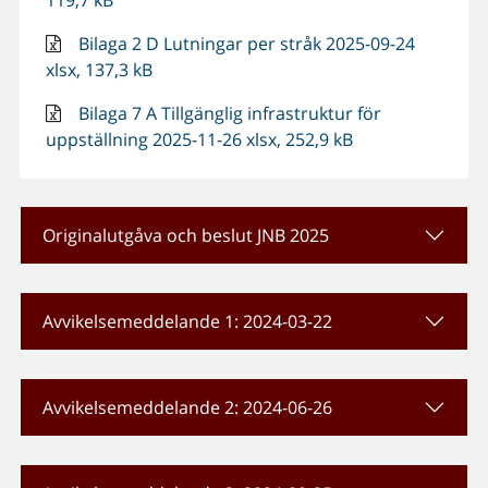
119,7 kB
Bilaga 2 D Lutningar per stråk 2025-09-24
xlsx, 137,3 kB
Bilaga 7 A Tillgänglig infrastruktur för
uppställning 2025-11-26 xlsx, 252,9 kB
Originalutgåva och beslut JNB 2025
Avvikelsemeddelande 1: 2024-03-22
Avvikelsemeddelande 2: 2024-06-26