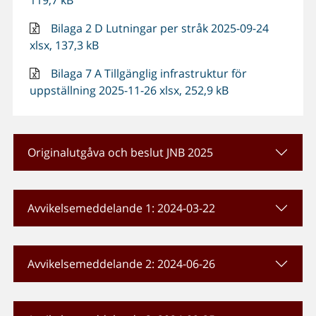
119,7 kB
Bilaga 2 D Lutningar per stråk 2025-09-24
xlsx, 137,3 kB
Bilaga 7 A Tillgänglig infrastruktur för
uppställning 2025-11-26 xlsx, 252,9 kB
Originalutgåva och beslut JNB 2025
Avvikelsemeddelande 1: 2024-03-22
Avvikelsemeddelande 2: 2024-06-26