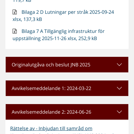
119,7 kB
Bilaga 2 D Lutningar per stråk 2025-09-24
xlsx, 137,3 kB
Bilaga 7 A Tillgänglig infrastruktur för
uppställning 2025-11-26 xlsx, 252,9 kB
Originalutgåva och beslut JNB 2025
Avvikelsemeddelande 1: 2024-03-22
Avvikelsemeddelande 2: 2024-06-26
Rättelse av - Inbjudan till samråd om