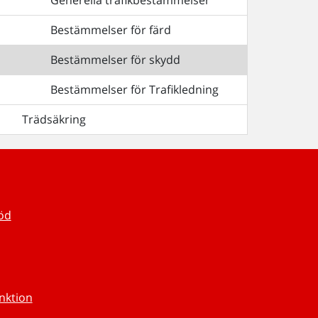
Generella trafikbestämmelser
Bestämmelser för färd
Bestämmelser för skydd
Bestämmelser för Trafikledning
Trädsäkring
töd
unktion