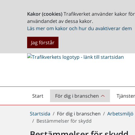
Kakor (cookies)
Trafikverket använder kakor fö
användandet av dessa kakor.
Läs mer om kakor och hur du avaktiverar dem
Jag förstår
Start
För dig i branschen
Tjänste
Startsida
Du
Startsida
För dig i branschen
Arbetsmiljö
är
Bestämmelser för skydd
här:
Bestämmelser för skydd