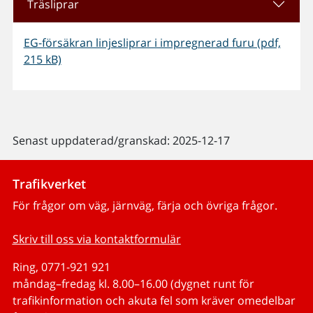
Träsliprar
EG-försäkran linjesliprar i impregnerad furu (pdf,
215 kB)
Senast uppdaterad/granskad: 2025-12-17
Trafikverket
För frågor om väg, järnväg, färja och övriga frågor.
Skriv till oss via kontaktformulär
Ring, 0771-921 921
måndag–fredag kl. 8.00–16.00 (dygnet runt för
trafikinformation och akuta fel som kräver omedelbar