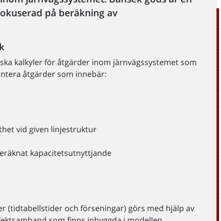
 fokuserad på beräkning av
k
ska kalkyler för åtgärder inom järnvägssystemet som
antera åtgärder som innebär:
het vid given linjestruktur
eräknat kapacitetsutnyttjande
er (tidtabellstider och förseningar) görs med hjälp av
fektsamband som finns inbyggda i modellen.