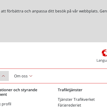
r att förbättra och anpassa ditt besök på vår webbplats. 
Langu
r
Om oss
ationer och styrande
Trafiktjänster
ent
Tjänster Trafikverket
 profil
Färjerederiet