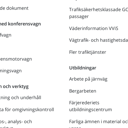
nde dokument
Trafiksäkerhetsklassade G
passager
med konferensvagn
Väderinformation VViS
fvagn
Vägtrafik- och hastighetsda
Fler trafiktjänster
rensmotorvagn
Utbildningar
lningsvagn
Arbete på järnväg
m och verktyg
Bergarbeten
tning och underhåll
Färjerederiets
a för omgivningskontroll
utbildningscentrum
s-, analys- och
Farliga ämnen i material oc