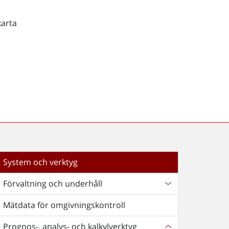
karta
System och verktyg
Förvaltning och underhåll
Mätdata för omgivningskontroll
Prognos-, analys- och kalkylverktyg