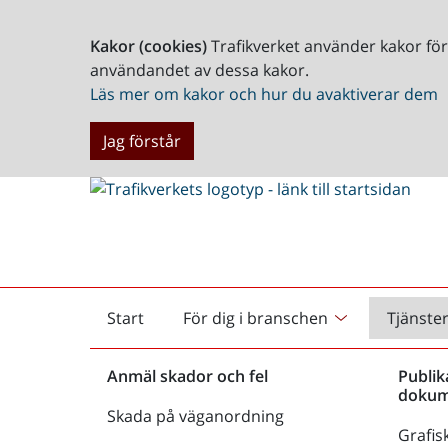
Kakor (cookies)
Trafikverket använder kakor fö
användandet av dessa kakor.
Läs mer om kakor och hur du avaktiverar dem
Jag förstår
Start
För dig i branschen
Tjänste
Startsida
Anmäl skador och fel
Publik
dokum
Skada på väganordning
Grafisk