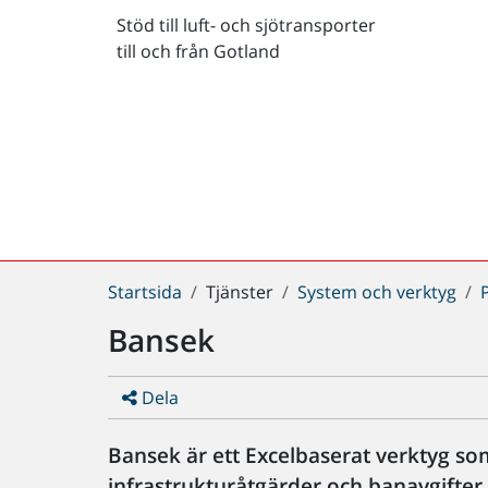
Stöd till luft- och sjötransporter
till och från Gotland
Du
Startsida
Tjänster
System och verktyg
är
Bansek
här:
Dela
Bansek är ett Excelbaserat verktyg so
infrastrukturåtgärder och banavgifte