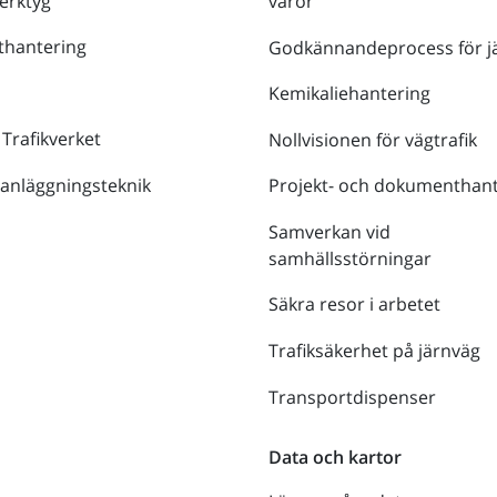
verktyg
varor
thantering
Godkännandeprocess för j
Kemikaliehantering
 Trafikverket
Nollvisionen för vägtrafik
 anläggningsteknik
Projekt- och dokumenthant
Samverkan vid
samhällsstörningar
Säkra resor i arbetet
Trafiksäkerhet på järnväg
Transportdispenser
Data och kartor