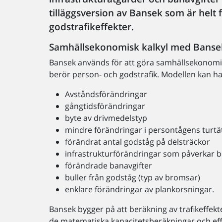
tilläggsversion av Bansek som är helt
godstrafikeffekter.
Samhällsekonomisk kalkyl med Banse
Bansek används för att göra samhällsekonomi
berör person- och godstrafik. Modellen kan h
Avståndsförändringar
gångtidsförändringar
byte av drivmedelstyp
mindre förändringar i persontågens turtät
förändrat antal godståg på delsträckor
infrastrukturförändringar som påverkar b
förändrade banavgifter
buller från godståg (typ av bromsar)
enklare förändringar av plankorsningar.
Bansek bygger på att beräkning av trafikeffekt
de matematiska kapacitetsberäkningar och ef