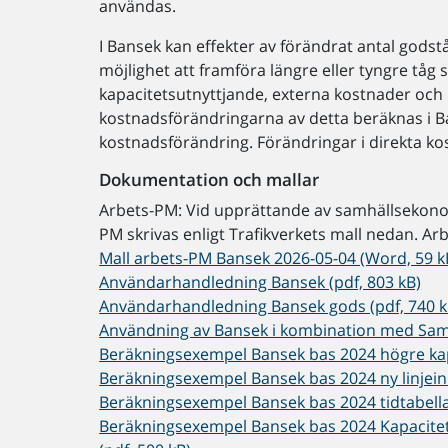
användas.
I Bansek kan effekter av förändrat antal godst
möjlighet att framföra längre eller tyngre tå
kapacitetsutnyttjande, externa kostnader och 
kostnadsförändringarna av detta beräknas i 
kostnadsförändring. Förändringar i direkta ko
Dokumentation och mallar
Arbets-PM: Vid upprättande av samhällsekonomis
PM skrivas enligt Trafikverkets mall nedan. Ar
Mall arbets-PM Bansek 2026-05-04 (Word, 59 k
Användarhandledning Bansek (pdf, 803 kB)
Användarhandledning Bansek gods (pdf, 740 k
Användning av Bansek i kombination med Samp
Beräkningsexempel Bansek bas 2024 högre kapa
Beräkningsexempel Bansek bas 2024 ny linjeind
Beräkningsexempel Bansek bas 2024 tidtabellan
Beräkningsexempel Bansek bas 2024 Kapacite