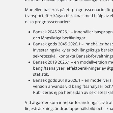
Modellen baseras på ett prognosscenario för p
transportefterfrågan beräknas med hjälp av el
olika prognosscenarier:
Bansek 2045 2026.1 – innehåller basprogno
och långsiktiga beräkningar.
Bansek gods 2045 2026.1 – innehåller bas
investeringskalkyler och långsiktiga beräk
sekretesskäl, kontakta Bansek-förvaltning
Bansek 2019 2026.1 – en modellversion m
bangiftsanalyser, effektberäkningar av åtg
statistik.
Bansek gods 2019 2026.1 – en modellvers
version används vid bangiftsanalyser och/e
Publiceras ej på hemsidan av sekretesskäl
Vid åtgärder som innebär förändringar av traf
linjesträckning, ändrad uppehållsbild och li