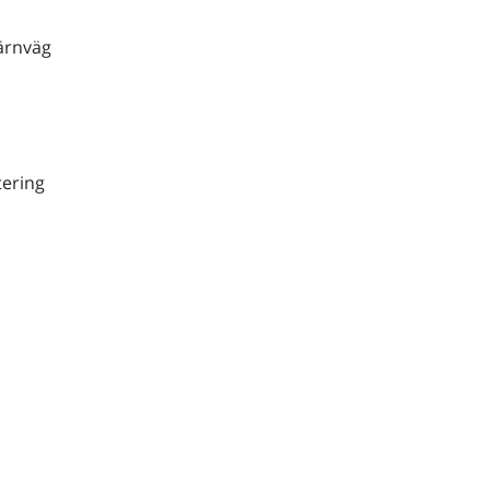
ärnväg
ering