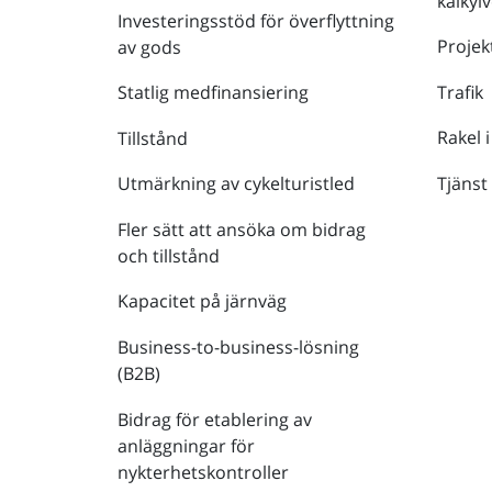
kalkyl
Investeringsstöd för överflyttning
Projek
av gods
Trafik
Statlig medfinansiering
Rakel i
Tillstånd
Tjänst
Utmärkning av cykelturistled
Fler sätt att ansöka om bidrag
och tillstånd
Kapacitet på järnväg
Business-to-business-lösning
(B2B)
Bidrag för etablering av
anläggningar för
nykterhetskontroller