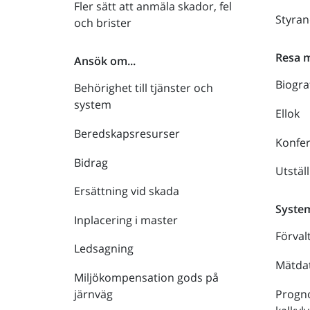
Fler sätt att anmäla skador, fel
Styra
och brister
Resa 
Ansök om...
Biogra
Behörighet till tjänster och
system
Ellok
Beredskapsresurser
Konfe
Bidrag
Utstäl
Ersättning vid skada
Syste
Inplacering i master
Förval
Ledsagning
Mätdat
Miljökompensation gods på
Progno
järnväg