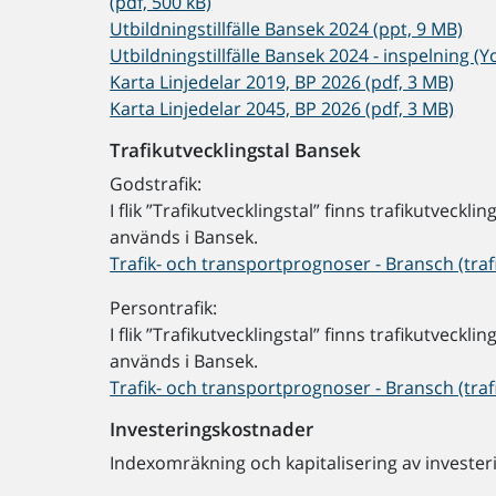
(pdf, 500 kB)
Utbildningstillfälle Bansek 2024 (ppt, 9 MB)
Utbildningstillfälle Bansek 2024 - inspelning (
Karta Linjedelar 2019, BP 2026 (pdf, 3 MB)
Karta Linjedelar 2045, BP 2026 (pdf, 3 MB)
Trafikutvecklingstal Bansek
Godstrafik:
I flik ”Trafikutvecklingstal” finns trafikutveckl
används i Bansek.
Trafik- och transportprognoser - Bransch (traf
Persontrafik:
I flik ”Trafikutvecklingstal” finns trafikutveckl
används i Bansek.
Trafik- och transportprognoser - Bransch (traf
Investeringskostnader
Indexomräkning och kapitalisering av investe