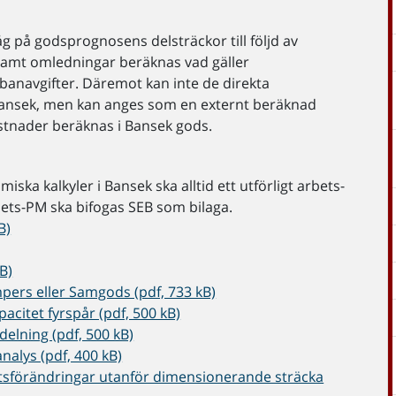
åg på godsprognosens delsträckor till följd av
g samt omledningar beräknas vad gäller
banavgifter. Däremot kan inte de direkta
Bansek, men kan anges som en externt beräknad
stnader beräknas i Bansek gods.
ka kalkyler i Bansek ska alltid ett utförligt arbets-
bets-PM ska bifogas SEB som bilaga.
B)
B)
ers eller Samgods (pdf, 733 kB)
citet fyrspår (pdf, 500 kB)
elning (pdf, 500 kB)
alys (pdf, 400 kB)
tsförändringar utanför dimensionerande sträcka