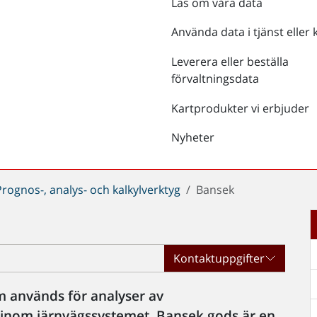
Läs om våra data
Använda data i tjänst eller 
Leverera eller beställa
förvaltningsdata
Kartprodukter vi erbjuder
Nyheter
Prognos-, analys- och kalkylverktyg
Bansek
Kontaktuppgifter
m används för analyser av
r inom järnvägssystemet. Bansek gods är en