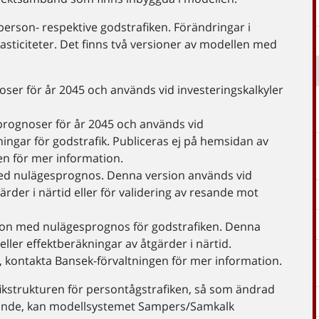
erson- respektive godstrafiken. Förändringar i
asticiteter. Det finns två versioner av modellen med
ser för år 2045 och används vid investeringskalkyler
prognoser för år 2045 och används vid
ningar för godstrafik. Publiceras ej på hemsidan av
en för mer information.
ed nulägesprognos. Denna version används vid
ärder i närtid eller för validering av resande mot
ion med nulägesprognos för godstrafiken. Denna
ller effektberäkningar av åtgärder i närtid.
, kontakta Bansek-förvaltningen för mer information.
ikstrukturen för persontågstrafiken, så som ändrad
knande, kan modellsystemet Sampers/Samkalk