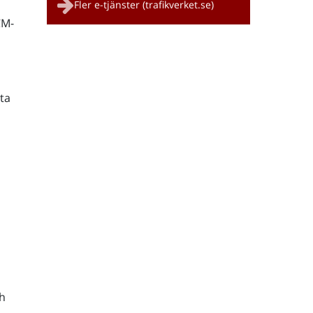
Fler e-tjänster (trafikverket.se)
CM-
ta
h