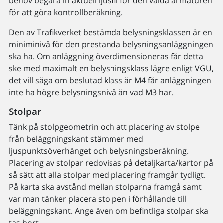
behov begära in aktuell ljusfil för den valda armaturen
för att göra kontrollberäkning.
Den av Trafikverket bestämda belysningsklassen är en
miniminivå för den prestanda belysningsanläggningen
ska ha. Om anläggning överdimensioneras får detta
ske med maximalt en belysningsklass lägre enligt VGU,
det vill säga om beslutad klass är M4 får anläggningen
inte ha högre belysningsnivå än vad M3 har.
Stolpar
Tänk på stolpgeometrin och att placering av stolpe
från beläggningskant stämmer med
ljuspunktsöverhänget och belysningsberäkning.
Placering av stolpar redovisas på detaljkarta/kartor på
så sätt att alla stolpar med placering framgår tydligt.
På karta ska avstånd mellan stolparna framgå samt
var man tänker placera stolpen i förhållande till
beläggningskant. Ange även om befintliga stolpar ska
tas bort.