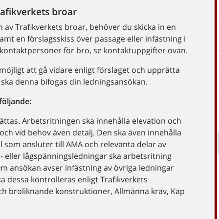
rafikverkets broar
en av Trafikverkets broar, behöver du skicka in en
samt en förslagsskiss över passage eller infästning i
s kontaktpersoner för bro, se kontaktuppgifter ovan.
öjligt att gå vidare enligt förslaget och upprätta
 ska denna bifogas din ledningsansökan.
följande:
rättas. Arbetsritningen ska innehålla elevation och
n och vid behov även detalj. Den ska även innehålla
l som ansluter till AMA och relevanta delar av
 eller lågspänningsledningar ska arbetsritning
Om ansökan avser infästning av övriga ledningar
 dessa kontrolleras enligt Trafikverkets
ch broliknande konstruktioner, Allmänna krav, Kap