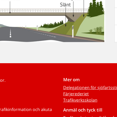
Mer om
or.
Delegationen för sjöfartss
Färjerederiet
Trafikverksskolan
trafikinformation och akuta
Anmäl och tyck till