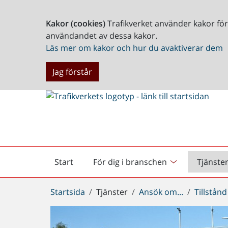
Kakor (cookies)
Trafikverket använder kakor fö
användandet av dessa kakor.
Läs mer om kakor och hur du avaktiverar dem
Jag förstår
Start
För dig i branschen
Tjänste
Startsida
Du
Startsida
Tjänster
Ansök om...
Tillstånd
är
här: