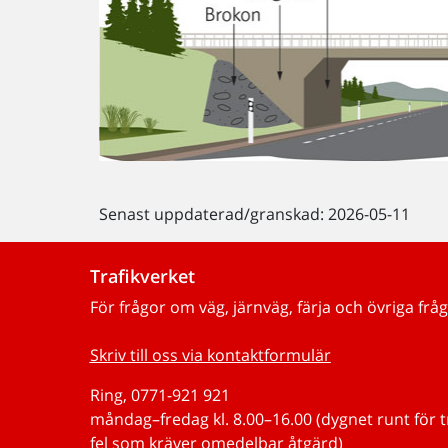
Senast uppdaterad/granskad: 2026-05-11
Trafikverket
För frågor om väg, järnväg, färja och övriga fråg
Skriv till oss via kontaktformulär
Ring, 0771-921 921
måndag–fredag kl. 8.00–16.00 (dygnet runt för 
fel som kräver omedelbar åtgärd)