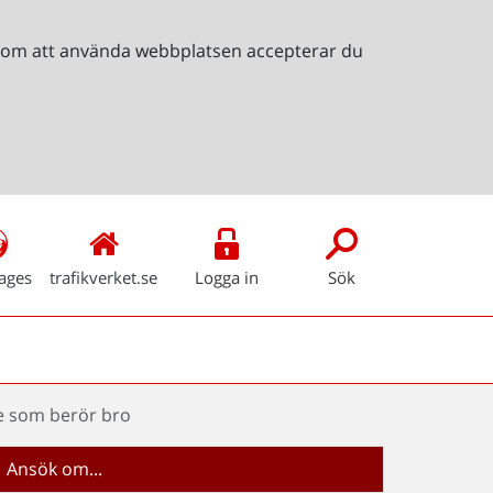
Genom att använda webbplatsen accepterar du
ages
trafikverket.se
Logga in
Sök
e som berör bro
Ansök om...