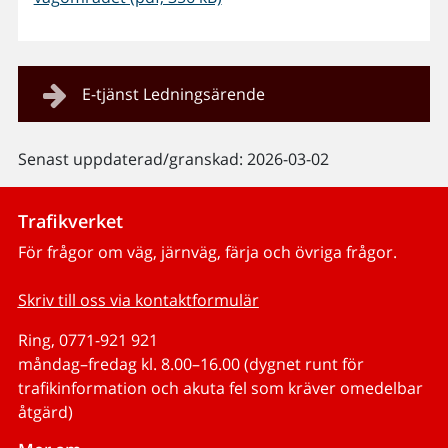
E-tjänst Ledningsärende
Senast uppdaterad/granskad: 2026-03-02
Trafikverket
För frågor om väg, järnväg, färja och övriga frågor.
Skriv till oss via kontaktformulär
Ring, 0771-921 921
måndag–fredag kl. 8.00–16.00 (dygnet runt för
trafikinformation och akuta fel som kräver omedelbar
åtgärd)