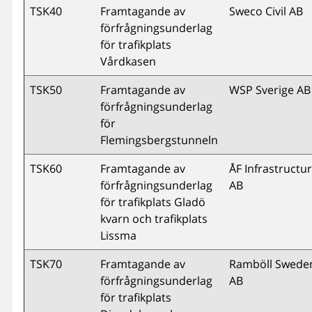
TSK40
Framtagande av
Sweco Civil AB
förfrågningsunderlag
för trafikplats
Vårdkasen
TSK50
Framtagande av
WSP Sverige AB
förfrågningsunderlag
för
Flemingsbergstunneln
TSK60
Framtagande av
ÅF Infrastructu
förfrågningsunderlag
AB
för trafikplats Gladö
kvarn och trafikplats
Lissma
TSK70
Framtagande av
Ramböll Swede
förfrågningsunderlag
AB
för trafikplats