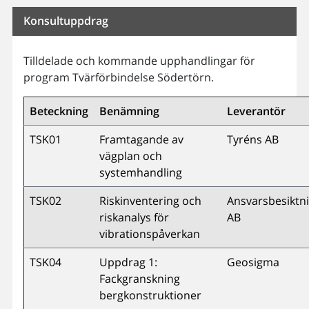
Konsultuppdrag
Tilldelade och kommande upphandlingar för
program Tvärförbindelse Södertörn.
Beteckning
Benämning
Leverantör
TSK01
Framtagande av
Tyréns AB
vägplan och
systemhandling
TSK02
Riskinventering och
Ansvarsbesiktn
riskanalys för
AB
vibrationspåverkan
TSK04
Uppdrag 1:
Geosigma
Fackgranskning
bergkonstruktioner