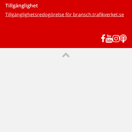
Tillgänglighet
Tillgänglighetsredogörelse för bransch.trafikverket.se
Facebook
YouTub
Inst
P
Till sidans topp