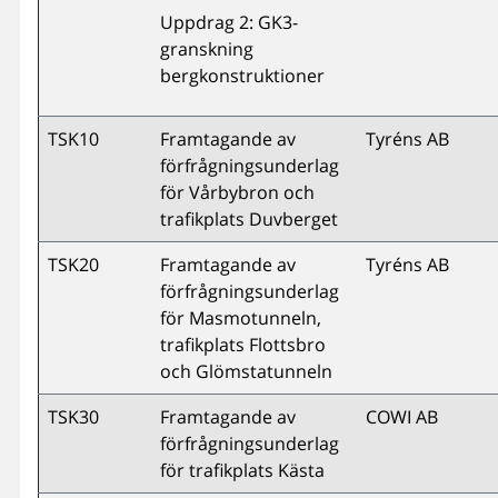
Uppdrag 2: GK3-
granskning
bergkonstruktioner
TSK10
Framtagande av
Tyréns AB
förfrågningsunderlag
för Vårbybron och
trafikplats Duvberget
TSK20
Framtagande av
Tyréns AB
förfrågningsunderlag
för Masmotunneln,
trafikplats Flottsbro
och Glömstatunneln
TSK30
Framtagande av
COWI AB
förfrågningsunderlag
för trafikplats Kästa