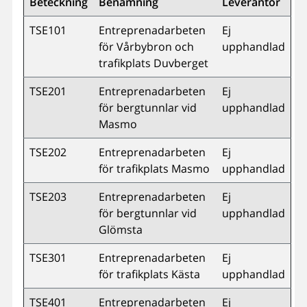
Beteckning
Benämning
Leverantör
TSE101
Entreprenadarbeten
Ej
för Vårbybron och
upphandlad
trafikplats Duvberget
TSE201
Entreprenadarbeten
Ej
för bergtunnlar vid
upphandlad
Masmo
TSE202
Entreprenadarbeten
Ej
för trafikplats Masmo
upphandlad
TSE203
Entreprenadarbeten
Ej
för bergtunnlar vid
upphandlad
Glömsta
TSE301
Entreprenadarbeten
Ej
för trafikplats Kästa
upphandlad
TSE401
Entreprenadarbeten
Ej