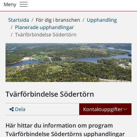
Meny
Du
Startsida
För dig i branschen
Upphandling
är
Planerade upphandlingar
här:
Tvärförbindelse Södertörn
Tvärförbindelse Södertörn
Dela
Kontaktuppgifter
Här hittar du information om program
Tvärförbindelse Södertörns upphandlingar