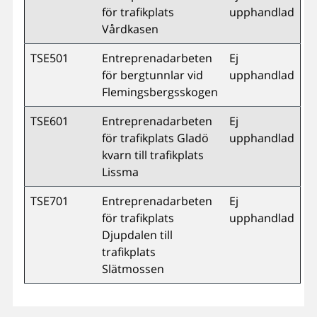
för trafikplats
upphandlad
Vårdkasen
TSE501
Entreprenadarbeten
Ej
för bergtunnlar vid
upphandlad
Flemingsbergsskogen
TSE601
Entreprenadarbeten
Ej
för trafikplats Gladö
upphandlad
kvarn till trafikplats
Lissma
TSE701
Entreprenadarbeten
Ej
för trafikplats
upphandlad
Djupdalen till
trafikplats
Slätmossen