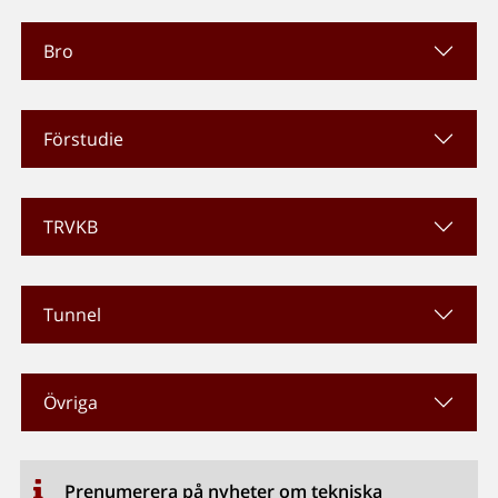
Bro
Förstudie
TRVKB
Tunnel
Övriga
Prenumerera på nyheter om tekniska