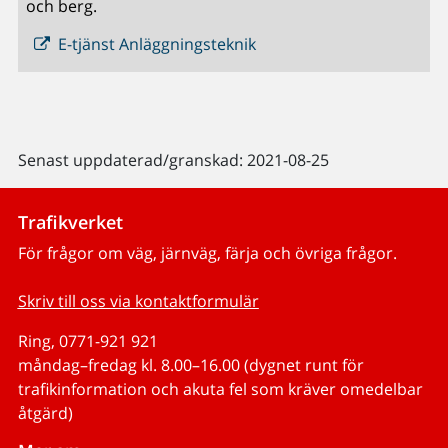
och berg.
E-tjänst Anläggningsteknik
Senast uppdaterad/granskad: 2021-08-25
Trafikverket
För frågor om väg, järnväg, färja och övriga frågor.
Skriv till oss via kontaktformulär
Ring, 0771-921 921
måndag–fredag kl. 8.00–16.00 (dygnet runt för
trafikinformation och akuta fel som kräver omedelbar
åtgärd)