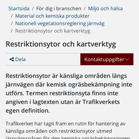
Du
Startsida
För dig i branschen
Miljö och hälsa
är
Material och kemiska produkter
här:
Nationell vegetationsreglering järnväg
Restriktionsytor och kartverktyg
Restriktionsytor och kartverktyg
Dela
Kontaktuppgifter
Restriktionsytor är känsliga områden längs
järnvägen där kemisk ogräsbekämpning inte
utförs. Termen restriktionsyta finns inte
angiven i lagtexten utan är Trafikverkets
egen definition.
Trafikverket har tagit fram en rutin för hantering av
känsliga områden och restriktionsytor utmed
järnvägsspåren för den kemiska ogräsbekämpningen.