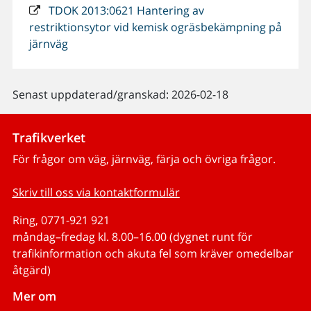
TDOK 2013:0621 Hantering av
restriktionsytor vid kemisk ogräsbekämpning på
järnväg
Senast uppdaterad/granskad: 2026-02-18
Trafikverket
För frågor om väg, järnväg, färja och övriga frågor.
Skriv till oss via kontaktformulär
Ring, 0771-921 921
måndag–fredag kl. 8.00–16.00 (dygnet runt för
trafikinformation och akuta fel som kräver omedelbar
åtgärd)
Mer om