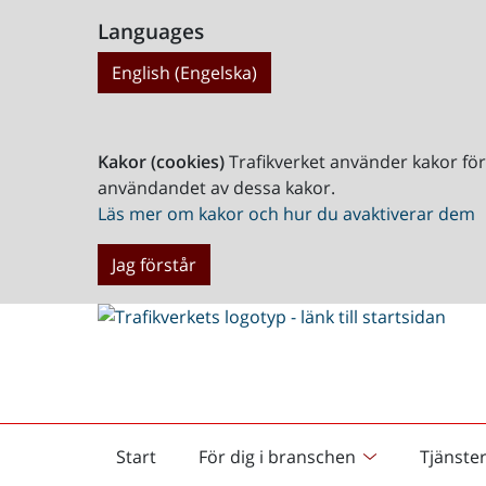
Languages
English (Engelska)
Kakor (cookies)
Trafikverket använder kakor fö
användandet av dessa kakor.
Läs mer om kakor och hur du avaktiverar dem
Jag förstår
Start
För dig i branschen
Tjänste
Startsida