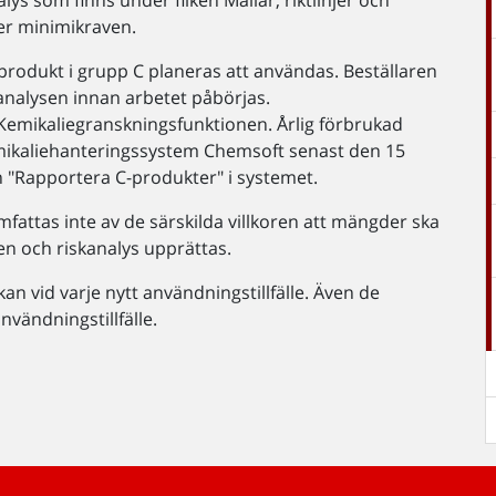
s som finns under fliken Mallar, riktlinjer och
er minimikraven.
produkt i grupp C planeras att användas. Beställaren
analysen innan arbetet påbörjas.
 Kemikaliegranskningsfunktionen. Årlig förbrukad
emikaliehanteringssystem Chemsoft senast den 15
n "Rapportera C-produkter" i systemet.
fattas inte av de särskilda villkoren att mängder ska
en och riskanalys upprättas.
n vid varje nytt användningstillfälle. Även de
användningstillfälle.