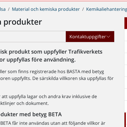
lsa
Material och kemiska produkter
Kemikaliehanterin
ka produkter
Kontaktuppgifter
misk produkt som uppfyller Trafikverkets
lkor uppfyllas före användning.
eller som finns registrerade hos BASTA med betyg
oren uppfyllts. De särskilda villkoren ska uppfyllas för
tt uppfylla lagar och andra krav inklusive de
riktlinjer och dokument.
produkter med betyg BETA
ETA får inte användas utan att följande villkor är