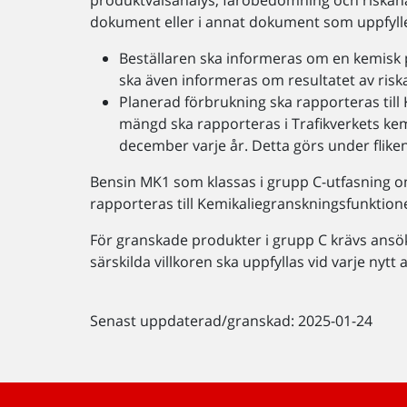
produktvalsanalys, farobedömning och riskanaly
dokument eller i annat dokument som uppfyll
Beställaren ska informeras om en kemisk 
ska även informeras om resultatet av risk
Planerad förbrukning ska rapporteras till
mängd ska rapporteras i Trafikverkets k
december varje år. Detta görs under flike
Bensin MK1 som klassas i grupp C-utfasning om
rapporteras till Kemikaliegranskningsfunktion
För granskade produkter i grupp C krävs ansöka
särskilda villkoren ska uppfyllas vid varje nytt 
Senast uppdaterad/granskad: 2025-01-24