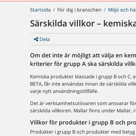
Du
Startsida
För dig i branschen
Miljö och hä
är
Särskilda villkor – kemis
här:
Dela
Om det inte är möjligt att välja en ke
kriterier för grupp A ska särskilda vil
Kemiska produkter klassade i grupp B och C, 
BETA, får inte användas innan de särskilda villk
varje nytt användningstillfälle.
Det är verksamhetsutövaren som ansvarar för a
särskilda villkoren. Mallar finns under Mallar, 
Villkor för produkter i grupp B och 
Produkter i grupp B och produkter med betyg B