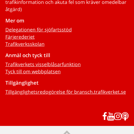
trafikinformation och akuta fel som kräver omedelbar
åtgärd)
Mer om
Delegationen för sjöfartsstöd
Färjerederiet
Trafikverksskolan
Anmäl och tyck till
Trafikverkets visselblåsarfunktion
Tyck till om webbplatsen
Tillgänglighet
Tillgänglighetsredogörelse för bransch.trafikverket.se
Facebook
YouTub
Inst
P
Till sidans topp