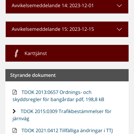
Avvikelsemeddelande 14: 2023-12-01
Avvikelsemeddelande 15: 2023-12-15
Karttjänst
Styrande dokument
TDOK 2013:0657 Ordnings- och
skyddsregler för bangårdar pdf, 198,8 kB
TDOK 2015:0309 Trafikbestämmelser för
järnväg
TDOK 2021:0412 Tillfälliga ändringar i TTJ