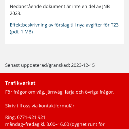
Nedanstående dokument är inte en del av JNB
2023.
Effektbeskrivning av förslag till nya avgifter för T23
(pdf, 1 MB)
Senast uppdaterad/granskad: 2023-12-15
Trafikverket
För frågor om väg, järnväg, färja och övriga frågor.
Skriv till oss via kontaktformulär
Ring, 0771-921 921
måndag–fredag kl. 8.00–16.00 (dygnet runt för