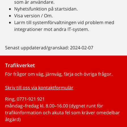
som är användare.
Nyhetsfunktion på startsidan.
Visa version / Om.
Larm till systemförvaltningen vid problem med
integrationer mot andra IT-system.
Senast uppdaterad/granskad: 2024-02-07
Trafikverket
För frågor om väg, järnväg, färja och övriga frågor.
Skriv till oss via kontaktformulär
Ring, 0771-921 921
måndag–fredag kl. 8.00–16.00 (dygnet runt för
trafikinformation och akuta fel som kräver omedelbar
åtgärd)