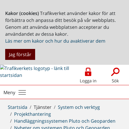
Kakor (cookies)
Trafikverket använder kakor för att
förbättra och anpassa ditt besök på vår webbplats.
Genom att använda webbplatsen accepterar du
användandet av dessa kakor.
Läs mer om kakor och hur du avaktiverar dem
Jag förstår
Logga in
Sök
Meny
Du
Startsida
Tjänster
System och verktyg
är
Projekthantering
här:
Handläggningssystemen Pluto och Geoparden
Nyheter om systemen Pluto och Geoparden