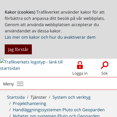
Kakor (cookies)
Trafikverket använder kakor för att
förbättra och anpassa ditt besök på vår webbplats.
Genom att använda webbplatsen accepterar du
användandet av dessa kakor.
Läs mer om kakor och hur du avaktiverar dem
Jag förstår
Logga in
Sök
Meny
Du
Startsida
Tjänster
System och verktyg
är
Projekthantering
här:
Handläggningssystemen Pluto och Geoparden
Nyheter om systemen Pluto och Geoparden