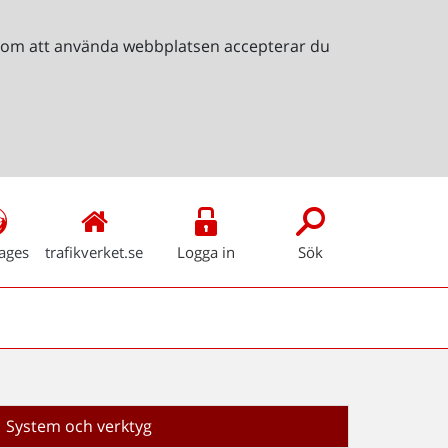
Genom att använda webbplatsen accepterar du
ages
trafikverket.se
Logga in
Sök
System och verktyg