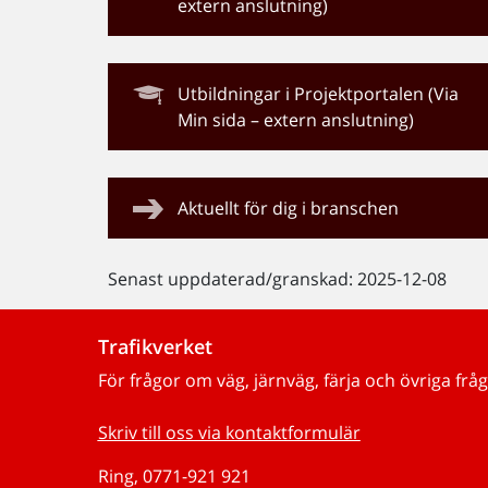
extern anslutning)
Utbildningar i Projektportalen (Via
Min sida – extern anslutning)
Aktuellt för dig i branschen
Senast uppdaterad/granskad: 2025-12-08
Trafikverket
För frågor om väg, järnväg, färja och övriga fråg
Skriv till oss via kontaktformulär
Ring, 0771-921 921