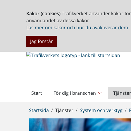
Kakor (cookies)
Trafikverket använder kakor fö
användandet av dessa kakor.
Läs mer om kakor och hur du avaktiverar dem
Jag förstår
Start
För dig i branschen
Tjänste
Startsida
Du
Startsida
Tjänster
System och verktyg
är
här: