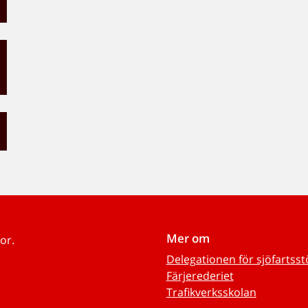
Mer om
or.
Delegationen för sjöfartss
Färjerederiet
Trafikverksskolan