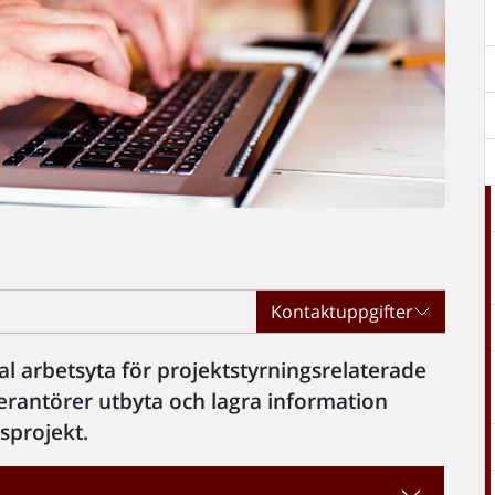
Kontaktuppgifter
l arbetsyta för projektstyrningsrelaterade
verantörer utbyta och lagra information
lsprojekt.