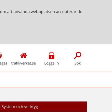
Genom att använda webbplatsen accepterar du
ages
trafikverket.se
Logga in
Sök
System och verktyg