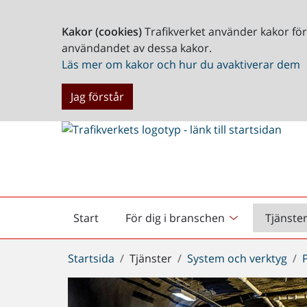
Kakor (cookies)
Trafikverket använder kakor fö
användandet av dessa kakor.
Läs mer om kakor och hur du avaktiverar dem
Jag förstår
Start
För dig i branschen
Tjänste
Startsida
Du
Startsida
Tjänster
System och verktyg
är
här: