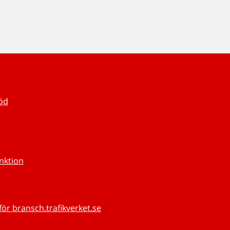
töd
unktion
för bransch.trafikverket.se