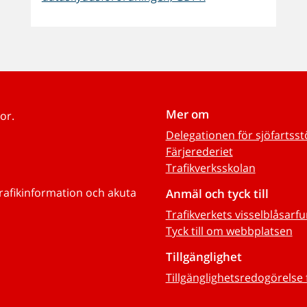
Mer om
or.
Delegationen för sjöfartss
Färjerederiet
Trafikverksskolan
trafikinformation och akuta
Anmäl och tyck till
Trafikverkets visselblåsarf
Tyck till om webbplatsen
Tillgänglighet
Tillgänglighetsredogörelse 