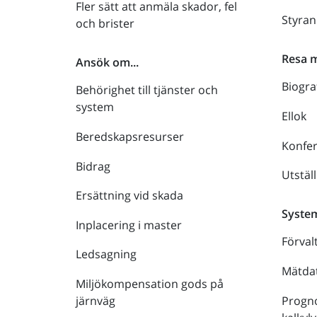
Fler sätt att anmäla skador, fel
Styra
och brister
Resa 
Ansök om...
Biogra
Behörighet till tjänster och
system
Ellok
Beredskapsresurser
Konfe
Bidrag
Utstäl
Ersättning vid skada
Syste
Inplacering i master
Förval
Ledsagning
Mätdat
Miljökompensation gods på
Progno
järnväg