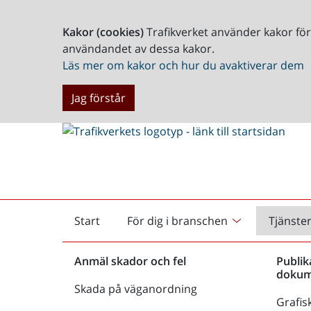
Kakor (cookies)
Trafikverket använder kakor fö
användandet av dessa kakor.
Läs mer om kakor och hur du avaktiverar dem
Jag förstår
Start
För dig i branschen
Tjänste
Startsida
Anmäl skador och fel
Publik
dokum
Skada på väganordning
Grafisk