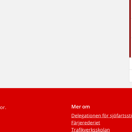
Mer om
or.
Delegationen för sjöfartss
Färjerederiet
Trafikverksskolan