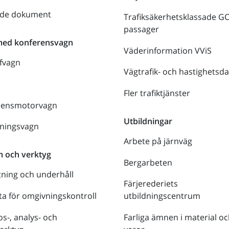
nde dokument
Trafiksäkerhetsklassade G
passager
med konferensvagn
Väderinformation VViS
fvagn
Vägtrafik- och hastighetsda
Fler trafiktjänster
rensmotorvagn
Utbildningar
lningsvagn
Arbete på järnväg
m och verktyg
Bergarbeten
tning och underhåll
Färjerederiets
a för omgivningskontroll
utbildningscentrum
s-, analys- och
Farliga ämnen i material oc