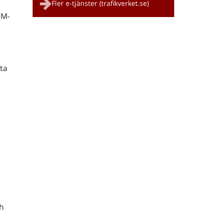
Fler e-tjänster (trafikverket.se)
CM-
ta
h