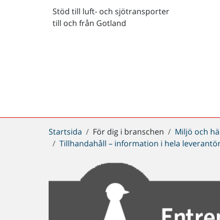
Stöd till luft- och sjötransporter
till och från Gotland
Du
Startsida
För dig i branschen
Miljö och hä
är
Tillhandahåll – information i hela leverant
här: