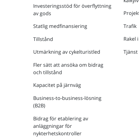
kalkyl
Investeringsstöd för överflyttning
Projek
av gods
Trafik
Statlig medfinansiering
Rakel i
Tillstånd
Tjänst
Utmärkning av cykelturistled
Fler sätt att ansöka om bidrag
och tillstånd
Kapacitet på järnväg
Business-to-business-lösning
(B2B)
Bidrag för etablering av
anläggningar för
nykterhetskontroller