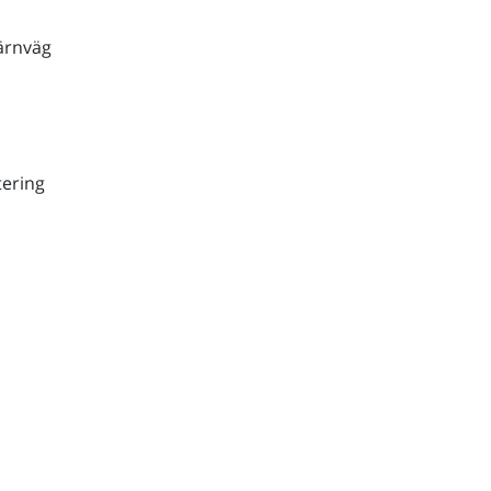
ärnväg
ering