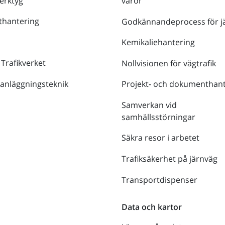
verktyg
varor
thantering
Godkännandeprocess för j
Kemikaliehantering
 Trafikverket
Nollvisionen för vägtrafik
 anläggningsteknik
Projekt- och dokumenthant
Samverkan vid
samhällsstörningar
Säkra resor i arbetet
Trafiksäkerhet på järnväg
Transportdispenser
Data och kartor