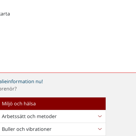
karta
alieinformation nu!
prenör?
Miljö och hälsa
Arbetssätt och metoder
Buller och vibrationer