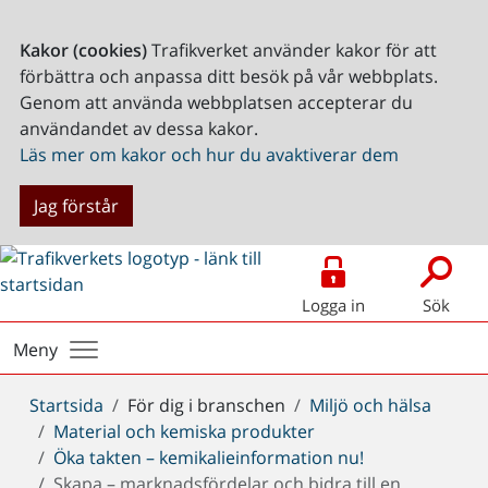
Kakor (cookies)
Trafikverket använder kakor för att
förbättra och anpassa ditt besök på vår webbplats.
Genom att använda webbplatsen accepterar du
användandet av dessa kakor.
Läs mer om kakor och hur du avaktiverar dem
Jag förstår
Logga in
Sök
Meny
Du
Startsida
För dig i branschen
Miljö och hälsa
är
Material och kemiska produkter
här:
Öka takten – kemikalieinformation nu!
Skapa – marknadsfördelar och bidra till en