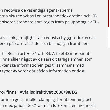
ren redovisa de väsentliga egenskaperna
na ska redovisas i en prestandadeklaration och CE-
niserad standard som tagits fram på uppdrag av EU-
tsträckning möjlighet att redovisa byggprodukternas
rka på EU-nivå så det ska bli möjligt i framtiden.
ill Reach artikel 31 och 33. Artikel 33 innebär att
 innehåller något av de särskilt farliga ämnen som
dukter ska informationen ges tillsammans med
ra typer av varor där sådan information endast
or finns i Avfallsdirektivet 2008/98/EG
a ämnen göra avfallet olämpligt för återvinning och
 och med januari 2021 anmäla förekomsten av särskilt