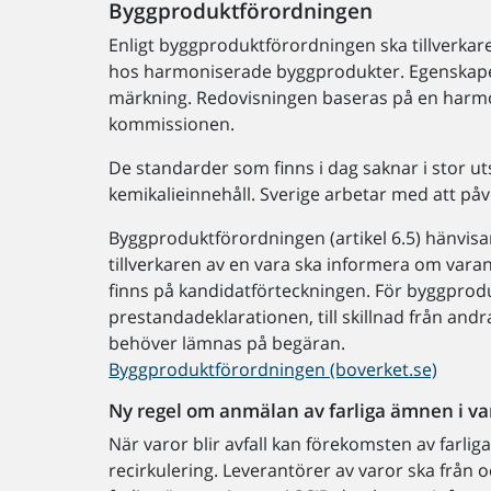
Byggproduktförordningen
Enligt byggproduktförordningen ska tillverka
hos harmoniserade byggprodukter. Egenskaper
märkning. Redovisningen baseras på en harmo
kommissionen.
De standarder som finns i dag saknar i stor u
kemikalieinnehåll. Sverige arbetar med att påve
Byggproduktförordningen (artikel 6.5) hänvisar t
tillverkaren av en vara ska informera om varan
finns på kandidatförteckningen. För byggpro
prestandadeklarationen, till skillnad från and
behöver lämnas på begäran.
Byggproduktförordningen (boverket.se)
Ny regel om anmälan av farliga ämnen i var
När varor blir avfall kan förekomsten av farlig
recirkulering. Leverantörer av varor ska från