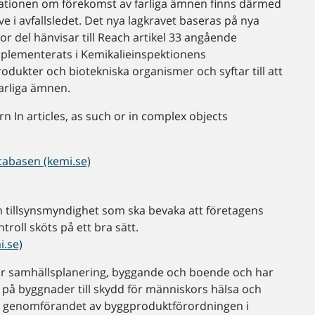
rmationen om förekomst av farliga ämnen finns därmed
ive i avfallsledet. Det nya lagkravet baseras på nya
tor del hänvisar till Reach artikel 33 angående
mplementerats i Kemikalieinspektionens
odukter och biotekniska organismer och syftar till att
farliga ämnen.
n In articles, as such or in complex objects
tabasen (kemi.se)
n tillsynsmyndighet som ska bevaka att företagens
roll sköts på ett bra sätt.
i.se)
ör samhällsplanering, byggande och boende och har
 på byggnader till skydd för människors hälsa och
ör genomförandet av byggproduktförordningen i