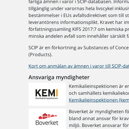
farliga ämnen i varor i SCIP-databasen. Info
tillgänglig under varornas hela livscykel inklus
bestämmelser i EUs avfallsdirektivet som till s
leverantörens informationsplikt. Kravet har i
författningssamling KIFS 2017:7 om kemiska pr
minska andelen avfall som innehåller särskilt 
SCIP är en förkortning av Substances of Concer
(Products).
Kort om anmälan av ämnen i varor till SCIP-da
Ansvariga myndigheter
Kemikalieinspektionen är e
och samhällets kemikaliekont
Kemikalieinspektionen (kem
Boverket är myndigheten f
bland annat ansvar för krav
miljö. Boverket ansvarar f