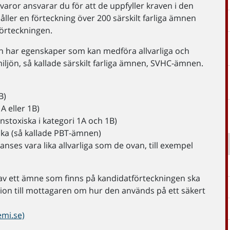
 varor ansvarar du för att de uppfyller kraven i den
ller en förteckning över 200 särskilt farliga ämnen
förteckningen.
 har egenskaper som kan medföra allvarliga och
ljön, så kallade särskilt farliga ämnen, SVHC-ämnen.
B)
 eller 1B)
stoxiska i kategori 1A och 1B)
ska (så kallade PBT-ämnen)
anses vara lika allvarliga som de ovan, till exempel
 av ett ämne som finns på kandidatförteckningen ska
ion till mottagaren om hur den används på ett säkert
emi.se)