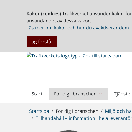
Kakor (cookies)
Trafikverket använder kakor fö
användandet av dessa kakor.
Läs mer om kakor och hur du avaktiverar dem
Jag förstår
Start
För dig i branschen
Tjänste
Startsida
Du
Startsida
För dig i branschen
Miljö och hä
är
Tillhandahåll – information i hela leverant
här: