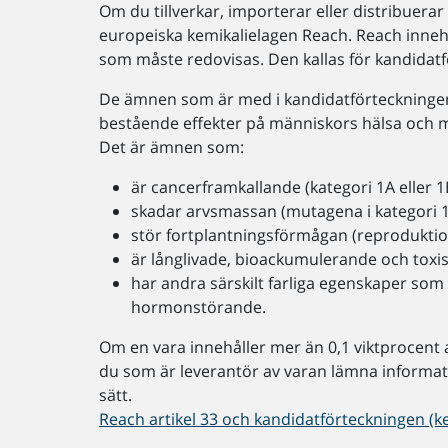
Om du tillverkar, importerar eller distribuerar
europeiska kemikalielagen Reach. Reach innehå
som måste redovisas. Den kallas för kandidat
De ämnen som är med i kandidatförteckningen
bestående effekter på människors hälsa och mi
Det är ämnen som:
är cancerframkallande (kategori 1A eller 1
skadar arvsmassan (mutagena i kategori 1A
stör fortplantningsförmågan (reproduktion
är långlivade, bioackumulerande och toxi
har andra särskilt farliga egenskaper som 
hormonstörande.
Om en vara innehåller mer än 0,1 viktprocent
du som är leverantör av varan lämna informat
sätt.
Reach artikel 33 och kandidatförteckningen (k