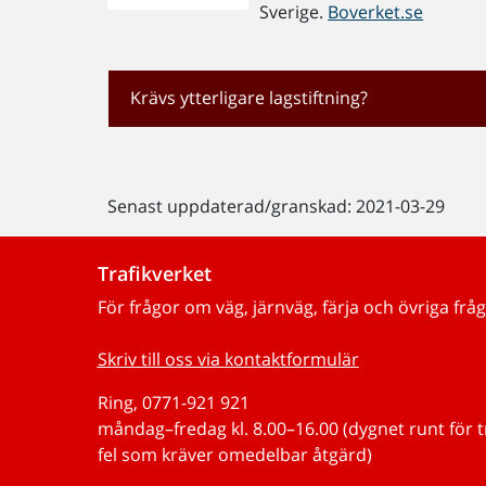
Sverige.
Boverket.se
Krävs ytterligare lagstiftning?
Senast uppdaterad/granskad: 2021-03-29
Trafikverket
För frågor om väg, järnväg, färja och övriga fråg
Skriv till oss via kontaktformulär
Ring, 0771-921 921
måndag–fredag kl. 8.00–16.00 (dygnet runt för 
fel som kräver omedelbar åtgärd)