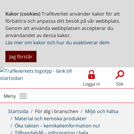
Kakor (cookies)
Trafikverket använder kakor för att
förbättra och anpassa ditt besök på vår webbplats.
Genom att använda webbplatsen accepterar du
användandet av dessa kakor.
Läs mer om kakor och hur du avaktiverar dem
Jag förstår
Logga in
Sök
Meny
Du
Startsida
För dig i branschen
Miljö och hälsa
är
Material och kemiska produkter
här:
Öka takten – kemikalieinformation nu!
Tillhandahåll – information i hela