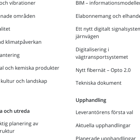
 och vibrationer
BIM – informationsmodelle
enade områden
Elabonnemang och elhande
litet
Ett nytt digitalt signalsyste
järnvägen
ad klimatpåverkan
Digitalisering i
antering
vägtransportsystemet
al och kemiska produkter
Nytt fibernät – Opto 2.0
 kultur och landskap
Tekniska dokument
n
Upphandling
a och utreda
Leverantörens första val
ktig planering av
Aktuella upphandlingar
truktur
Planerade upphandlingar