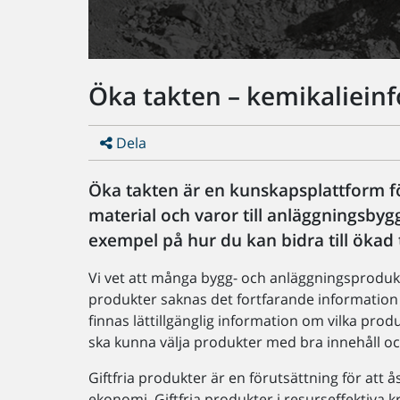
Öka takten – kemikaliein
Dela
Öka takten är en kunskapsplattform fö
material och varor till anläggningsby
exempel på hur du kan bidra till ökad t
Vi vet att många bygg- och anläggningsproduk
produkter saknas det fortfarande information 
finnas lättillgänglig information om vilka prod
ska kunna välja produkter med bra innehåll oc
Giftfria produkter är en förutsättning för att
ekonomi. Giftfria produkter i resurseffektiva kr