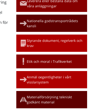
Leverera eller beställa data om
ring
våra anläggningar
l
Nationella godstransportrådets
m för
kansli
Styrande dokument, regelverk och
krav
Etik och moral i Trafikverket
Anmäl oegentligheter i vårt
visslarsystem
Materialförsörjning tekniskt
godkänt material