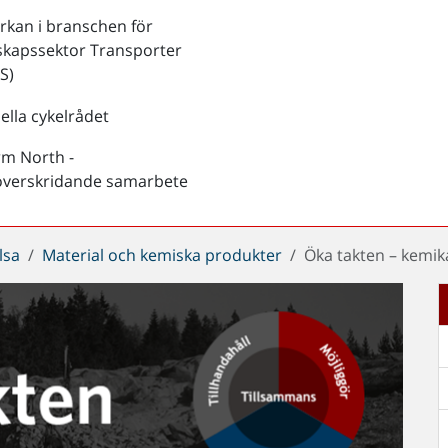
kan i branschen för
skapssektor Transporter
S)
ella cykelrådet
rm North -
överskridande samarbete
lsa
Material och kemiska produkter
Öka takten – kemik