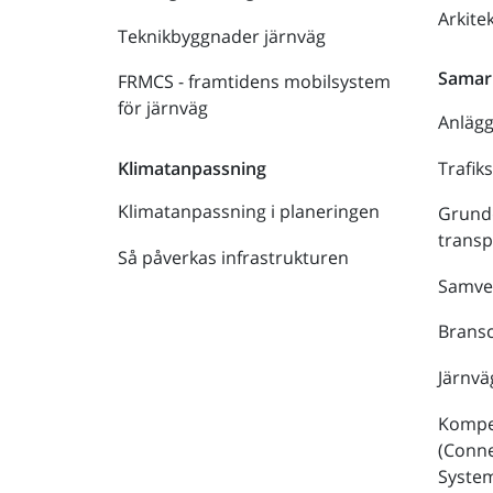
Arkite
Teknikbyggnader järnväg
Samar
FRMCS - framtidens mobilsystem
för järnväg
Anläg
Trafik
Klimatanpassning
Klimatanpassning i planeringen
Grund
trans
Så påverkas infrastrukturen
Samve
Bransc
Järnvä
Kompe
(Conne
Syste