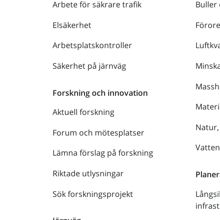
Arbete för säkrare trafik
Buller
Elsäkerhet
Föror
Arbetsplatskontroller
Luftkva
Säkerhet på järnväg
Minsk
Massh
Forskning och innovation
Materi
Aktuell forskning
Natur,
Forum och mötesplatser
Vatte
Lämna förslag på forskning
Riktade utlysningar
Planer
Sök forskningsprojekt
Långsi
infras