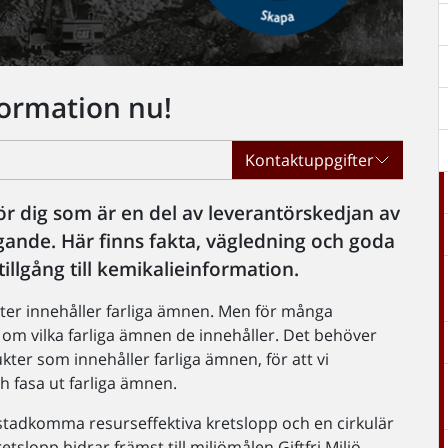
formation nu!
Kontaktuppgifter
r dig som är en del av leverantörskedjan av
ggande. Här finns fakta, vägledning och goda
illgång till kemikalieinformation.
ter innehåller farliga ämnen. Men för många
om vilka farliga ämnen de innehåller. Det behöver
ukter som innehåller farliga ämnen, för att vi
h fasa ut farliga ämnen.
 åstadkomma resurseffektiva kretslopp och en cirkulär
etslopp bidrar främst till miljömålen Giftfri Miljö,