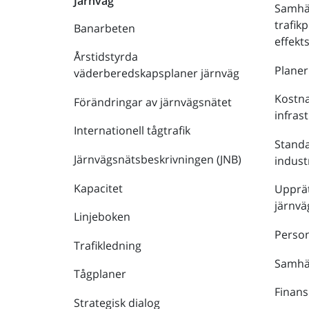
Järnväg
Samhä
trafik
Banarbeten
effek
Årstidstyrda
Plane
väderberedskapsplaner järnväg
Kostna
Förändringar av järnvägsnätet
infras
Internationell tågtrafik
Stand
Järnvägsnätsbeskrivningen (JNB)
indust
Kapacitet
Upprät
järnvä
Linjeboken
Person
Trafikledning
Samhäl
Tågplaner
Finans
Strategisk dialog