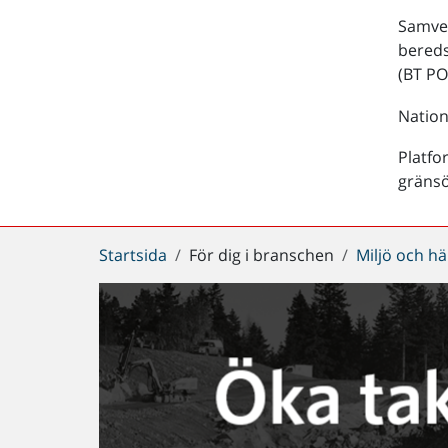
Samver
bered
(BT PO
Nation
Platfo
gräns
Du
Startsida
För dig i branschen
Miljö och hä
är
här: