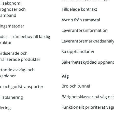
llsekonomi,
prognoser och
Tilldelade kontrakt
tsamband
Avrop från ramavtal
ringsmetoder
Leverantörsinformation
der – från behov till färdig
Leverantörsmarknadsanaly
truktur
Så upphandlar vi
ardiserade och
rialiserade produkter
Säkerhetsskyddad upphand
tande av väg- och
gsplaner
Väg
Bro och tunnel
- och godstransporter
Bärighetsklasser på väg oc
lsplanering
Funktionellt prioriterat väg
iering