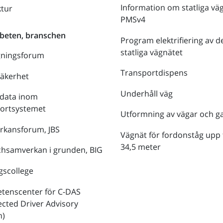
Information om statliga vä
ktur
PMSv4
beten, branschen
Program elektrifiering av d
statliga vägnätet
gningsforum
Transportdispens
säkerhet
Underhåll väg
data inom
portsystemet
Utformning av vägar och g
rkansforum, JBS
Vägnät för fordonståg upp t
34,5 meter
hsamverkan i grunden, BIG
gscollege
tenscenter för C-DAS
cted Driver Advisory
m)