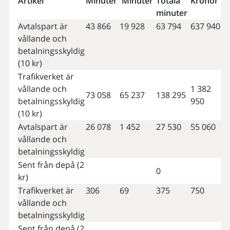
Artikel
Minuter
Minuter
Totala
Kronor
minuter
Avtalspart är
43 866
19 928
63 794
637 940
vållande och
betalningsskyldig
(10 kr)
Trafikverket är
vållande och
1 382
73 058
65 237
138 295
betalningsskyldig
950
(10 kr)
Avtalspart är
26 078
1 452
27 530
55 060
vållande och
betalningsskyldig
Sent från depå (2
0
kr)
Trafikverket är
306
69
375
750
vållande och
betalningsskyldig
Sent från depå (2