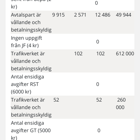
0
kr)
Avtalspart är
9 915
2 571
12 486
49 944
vållande och
betalningsskyldig
Ingen uppgift
0
från JF (4 kr)
Trafikverket är
102
102
612 000
vållande och
betalningsskyldig
Antal ensidiga
avgifter RST
0
(6000 kr)
Trafikverket är
52
52
260
vållande och
000
betalningsskyldig
Antal ensidiga
avgifter GT (5000
0
kr)