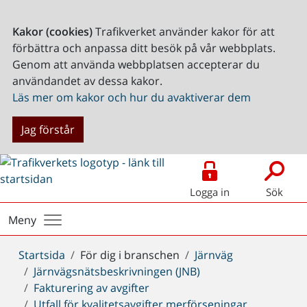
Kakor (cookies)
Trafikverket använder kakor för att
förbättra och anpassa ditt besök på vår webbplats.
Genom att använda webbplatsen accepterar du
användandet av dessa kakor.
Läs mer om kakor och hur du avaktiverar dem
Jag förstår
Logga in
Sök
Meny
Du
Startsida
För dig i branschen
Järnväg
är
Järnvägsnätsbeskrivningen (JNB)
här:
Fakturering av avgifter
Utfall för kvalitetsavgifter merförseningar