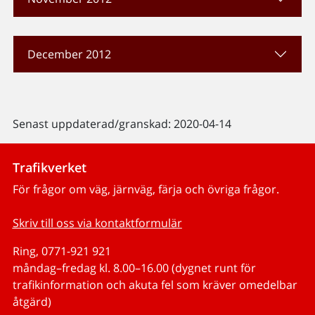
December 2012
Senast uppdaterad/granskad: 2020-04-14
Trafikverket
För frågor om väg, järnväg, färja och övriga frågor.
Skriv till oss via kontaktformulär
Ring, 0771-921 921
måndag–fredag kl. 8.00–16.00 (dygnet runt för
trafikinformation och akuta fel som kräver omedelbar
åtgärd)