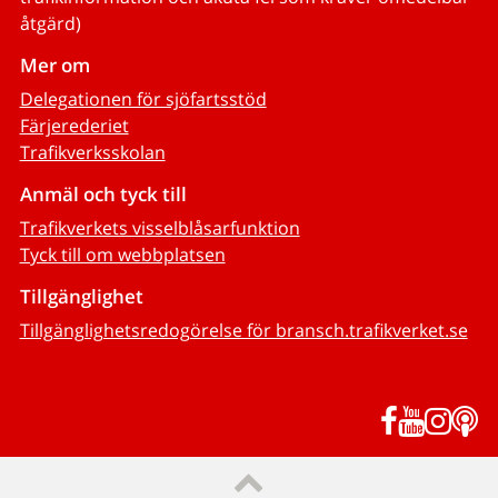
åtgärd)
Mer om
Delegationen för sjöfartsstöd
Färjerederiet
Trafikverksskolan
Anmäl och tyck till
Trafikverkets visselblåsarfunktion
Tyck till om webbplatsen
Tillgänglighet
Tillgänglighetsredogörelse för bransch.trafikverket.se
Facebook
YouTub
Inst
P
Till sidans topp