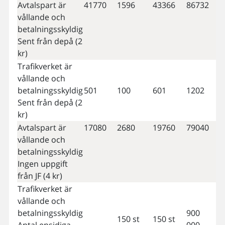
Avtalspart är
41770
1596
43366
86732
vållande och
betalningsskyldig
Sent från depå (2
kr)
Trafikverket är
vållande och
betalningsskyldig
501
100
601
1202
Sent från depå (2
kr)
Avtalspart är
17080
2680
19760
79040
vållande och
betalningsskyldig
Ingen uppgift
från JF (4 kr)
Trafikverket är
vållande och
betalningsskyldig
900
150 st
150 st