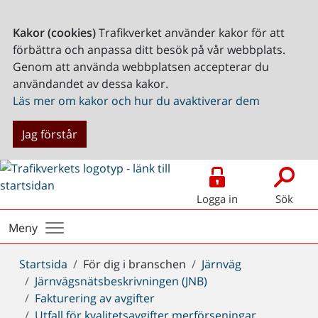
Kakor (cookies)
Trafikverket använder kakor för att
förbättra och anpassa ditt besök på vår webbplats.
Genom att använda webbplatsen accepterar du
användandet av dessa kakor.
Läs mer om kakor och hur du avaktiverar dem
Jag förstår
Logga in
Sök
Meny
Du
Startsida
För dig i branschen
Järnväg
är
Järnvägsnätsbeskrivningen (JNB)
här:
Fakturering av avgifter
Utfall för kvalitetsavgifter merförseningar