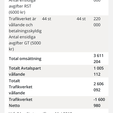
Antal ensidiga
000
avgifter RST
(6000 kr)
Trafikverket är
44 st
44 st
220
vållande och
000
betalningsskyldig
Antal ensidiga
avgifter GT (5000
kr)
3 611
Total omsättning
204
Totalt Avtalspart
1 005
vållande
112
Totalt
2 606
Trafikverket
092
vållande
Trafikverket
-1 600
Netto
980