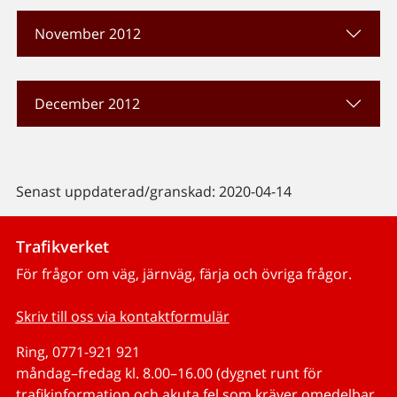
November 2012
December 2012
Senast uppdaterad/granskad: 2020-04-14
Trafikverket
För frågor om väg, järnväg, färja och övriga frågor.
Skriv till oss via kontaktformulär
Ring, 0771-921 921
måndag–fredag kl. 8.00–16.00 (dygnet runt för
trafikinformation och akuta fel som kräver omedelbar