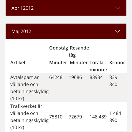
April 2012
Maj 2012
Godståg
Resande
tåg
Artikel
Minuter
Minuter
Totala
Kronor
minuter
Avtalspart är
64248
19686
83934
839
vållande och
340
betalningsskyldig
(10 kr)
Trafikverket är
vållande och
1 484
75810
72679
148 489
betalningsskyldig
890
(10 kr)